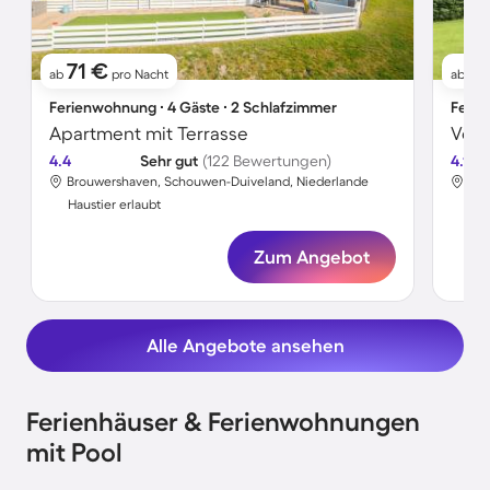
71 €
1
ab
pro Nacht
ab
Ferienwohnung ∙ 4 Gäste ∙ 2 Schlafzimmer
Ferie
Apartment mit Terrasse
4.4
Sehr gut
(122 Bewertungen)
4.1
Brouwershaven, Schouwen-Duiveland, Niederlande
Bro
Haustier erlaubt
Hau
Zum Angebot
Alle Angebote ansehen
Ferienhäuser & Ferienwohnungen
mit Pool