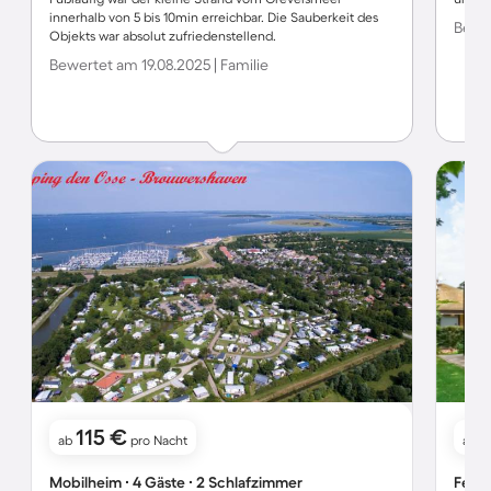
innerhalb von 5 bis 10min erreichbar. Die Sauberkeit des
Bewer
Objekts war absolut zufriedenstellend.
Bewertet am 19.08.2025 | Familie
115 €
1
ab
pro Nacht
ab
Mobilheim ∙ 4 Gäste ∙ 2 Schlafzimmer
Ferie