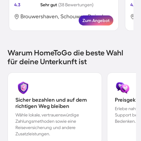
4.3
Sehr gut
(38 Bewertungen)
4.1
Brouwershaven, Schouwen-Duiveland, Niederlande
Zum Angebot
Warum HomeToGo die beste Wahl
für deine Unterkunft ist
Sicher bezahlen und auf dem
Preisgekr
richtigen Weg bleiben
Erlebe nahtl
Wähle lokale, vertrauenswürdige
Support bei 
Zahlungsmethoden sowie eine
Bedenken.
Reiseversicherung und andere
Zusatzleistungen.