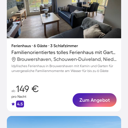
Ferienhaus ∙ 6 Gäste ∙ 3 Schlafzimmer
Familienorientiertes tolles Ferienhaus mit Garten, Terrasse und Grill | Naturblick | Neben dem Strand
Brouwershaven, Schouwen-Duiveland, Niederlande
Idyllisches Ferienhaus in Brouwershaven mit Kamin und Garten für
unvergessliche Familienmomente am Wasser für bis zu 6 Gäste
149 €
ab
pro Nacht
Zum Angebot
4.5