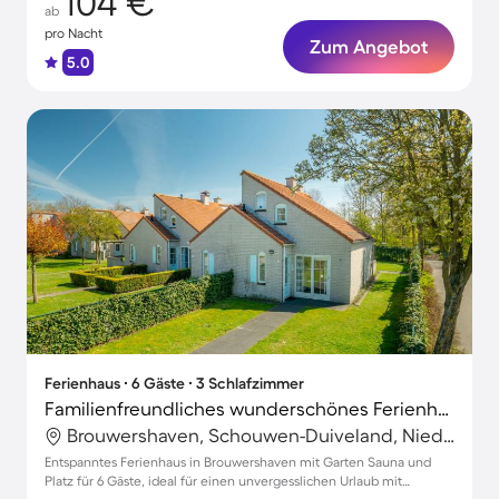
104 €
ab
pro Nacht
Zum Angebot
5.0
Ferienhaus ∙ 6 Gäste ∙ 3 Schlafzimmer
Familienfreundliches wunderschönes Ferienhaus mit Sauna, Garten und Terrasse | Strand in der Nähe | Haustierfreundlich
Brouwershaven, Schouwen-Duiveland, Niederlande
Entspanntes Ferienhaus in Brouwershaven mit Garten Sauna und
Platz für 6 Gäste, ideal für einen unvergesslichen Urlaub mit