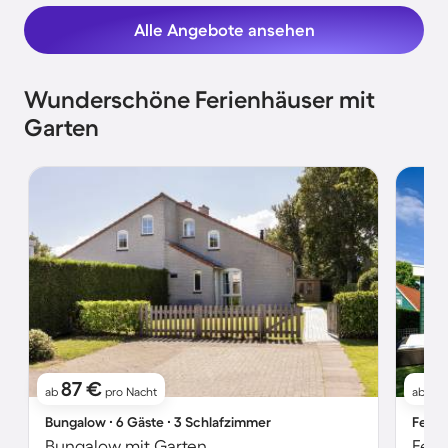
Alle Angebote ansehen
Wunderschöne Ferienhäuser mit
Garten
87 €
11
ab
pro Nacht
ab
Bungalow ∙ 6 Gäste ∙ 3 Schlafzimmer
Ferie
Bungalow mit Garten
Feri