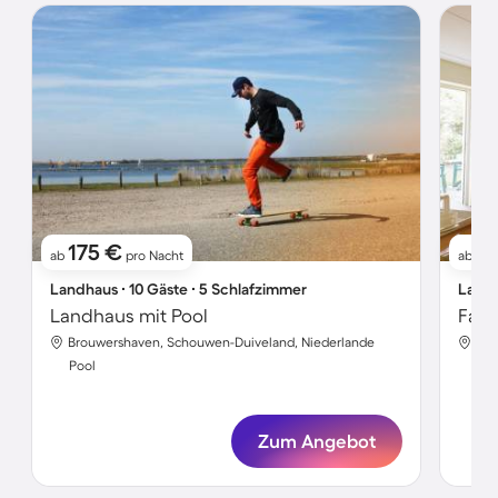
175 €
6
ab
pro Nacht
ab
Landhaus ∙ 10 Gäste ∙ 5 Schlafzimmer
Landh
Landhaus mit Pool
Brouwershaven, Schouwen-Duiveland, Niederlande
Bro
Pool
Poo
Zum Angebot