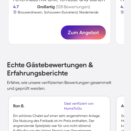
4.7
Großartig
(128 Bewertungen)
4.7
Brouwershaven, Schouwen-Duiveland, Niederlande
Bro
Zum Angebot
Echte Gästebewertungen &
Erfahrungsberichte
Erfahre, wie unsere verifizierten Bewertungen gesammelt
und geprüft werden.
Gast verifiziert von
Ron B.
Anne
HomeToGo
Ein schönes Chalet auf einer sehr angenehmen Anlage.
Sehr 
Die Nutzung des Freibads ist im Preis enthalten. Der
Hundeb
angrenzende Spielplatz war für uns nicht störend.
kompl
Fußläufig war der kleine Strand vom Grevelsmeer
und st