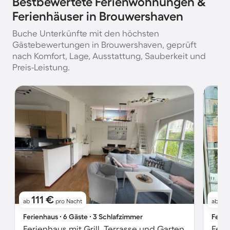
Bestbewertete Ferienwohnungen &
Ferienhäuser in Brouwershaven
Buche Unterkünfte mit den höchsten
Gästebewertungen in Brouwershaven, geprüft
nach Komfort, Lage, Ausstattung, Sauberkeit und
Preis-Leistung.
111 €
1
ab
pro Nacht
ab
Ferienhaus ∙ 6 Gäste ∙ 3 Schlafzimmer
Ferie
Ferienhaus mit Grill, Terrasse und Garten
Feri