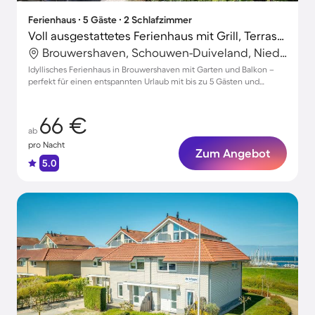
Ferienhaus ∙ 5 Gäste ∙ 2 Schlafzimmer
Voll ausgestattetes Ferienhaus mit Grill, Terrasse und Garten | Nah am Strand | Haustiere erlaubt
Brouwershaven, Schouwen-Duiveland, Niederlande
Idyllisches Ferienhaus in Brouwershaven mit Garten und Balkon –
perfekt für einen entspannten Urlaub mit bis zu 5 Gästen und
Haustieren.
66 €
ab
pro Nacht
Zum Angebot
5.0