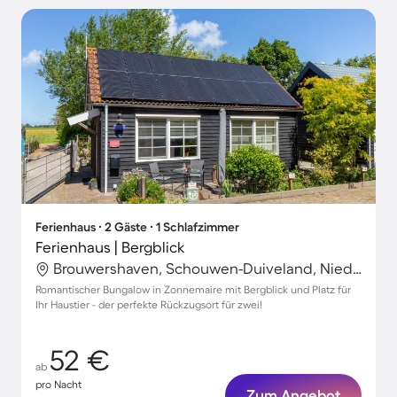
Ferienhaus ∙ 2 Gäste ∙ 1 Schlafzimmer
Ferienhaus | Bergblick
Brouwershaven, Schouwen-Duiveland, Niederlande
Romantischer Bungalow in Zonnemaire mit Bergblick und Platz für
Ihr Haustier - der perfekte Rückzugsort für zwei!
52 €
ab
pro Nacht
Zum Angebot