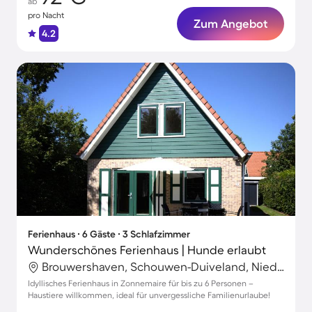
ab
pro Nacht
Zum Angebot
4.2
Ferienhaus ∙ 6 Gäste ∙ 3 Schlafzimmer
Wunderschönes Ferienhaus | Hunde erlaubt
Brouwershaven, Schouwen-Duiveland, Niederlande
Idyllisches Ferienhaus in Zonnemaire für bis zu 6 Personen –
Haustiere willkommen, ideal für unvergessliche Familienurlaube!