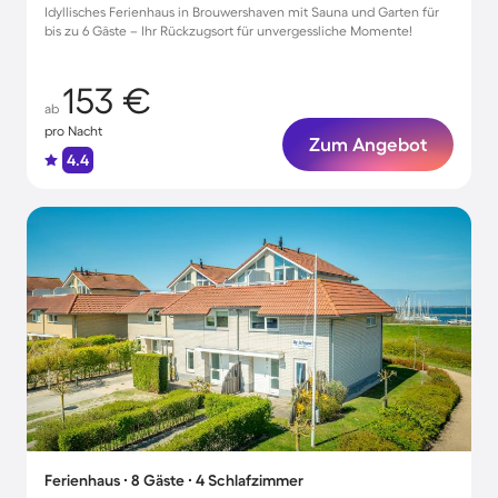
Idyllisches Ferienhaus in Brouwershaven mit Sauna und Garten für
bis zu 6 Gäste – Ihr Rückzugsort für unvergessliche Momente!
153 €
ab
pro Nacht
Zum Angebot
4.4
Ferienhaus ∙ 8 Gäste ∙ 4 Schlafzimmer