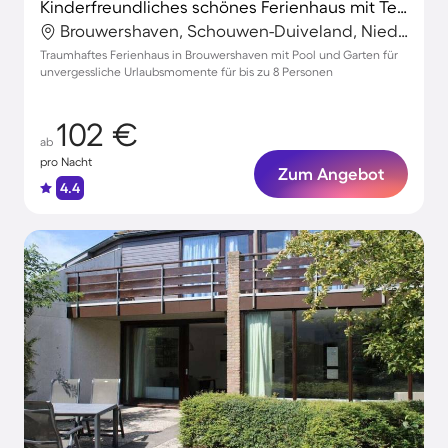
Kinderfreundliches schönes Ferienhaus mit Terrasse und Garten | Nah am Strand | Haustiere erlaubt
Brouwershaven, Schouwen-Duiveland, Niederlande
Traumhaftes Ferienhaus in Brouwershaven mit Pool und Garten für
unvergessliche Urlaubsmomente für bis zu 8 Personen
102 €
ab
pro Nacht
Zum Angebot
4.4