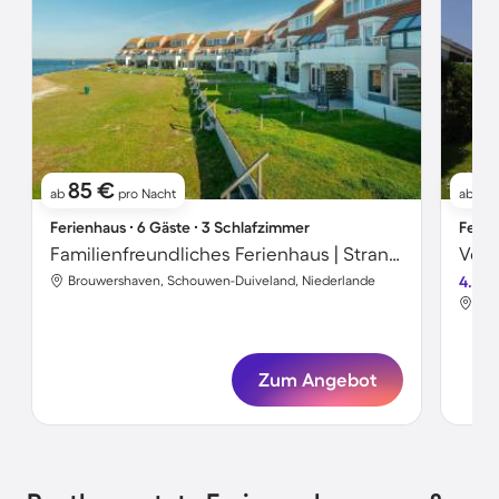
85 €
12
ab
pro Nacht
ab
Ferienhaus ∙ 6 Gäste ∙ 3 Schlafzimmer
Ferie
Familienfreundliches Ferienhaus | Strand in der Nähe
Brouwershaven, Schouwen-Duiveland, Niederlande
4.4
Bro
Zum Angebot