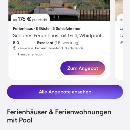
176 €
9
ab
pro Nacht
ab
Ferienhaus ∙ 8 Gäste ∙ 3 Schlafzimmer
Landh
Schönes Ferienhaus mit Grill, Whirlpool und Garten | Hunde erlaubt
Land
5.0
Exzellent
(1 Bewertung)
Zee
Zeewolde, Provinz Flevoland, Niederlande
Hau
Haustier erlaubt
Zum Angebot
Alle Angebote ansehen
Ferienhäuser & Ferienwohnungen
mit Pool