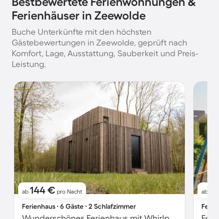
Bestbewertete Ferienwohnungen &
Ferienhäuser in Zeewolde
Buche Unterkünfte mit den höchsten
Gästebewertungen in Zeewolde, geprüft nach
Komfort, Lage, Ausstattung, Sauberkeit und Preis-
Leistung.
144 €
1
ab
pro Nacht
ab
Ferienhaus ∙ 6 Gäste ∙ 2 Schlafzimmer
Ferie
Wunderschönes Ferienhaus mit Whirlpool | Hunde erlaubt