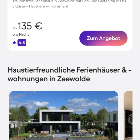
Traumhaftes Ferienhaus in Zeewolde mit Pool und Garten für bis zu
8 Gäste – Haustiere willkommen!
135 €
ab
pro Nacht
Zum Angebot
4.8
Haustierfreundliche Ferienhäuser & -
wohnungen in Zeewolde