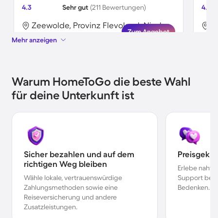
4.3
Sehr gut
(211 Bewertungen)
4.8
Zeewolde, Provinz Flevoland, Niederlande
Zum Angebot
Mehr anzeigen
Warum HomeToGo die beste Wahl
für deine Unterkunft ist
Sicher bezahlen und auf dem
Preisgekr
richtigen Weg bleiben
Erlebe nahtl
Wähle lokale, vertrauenswürdige
Support bei 
Zahlungsmethoden sowie eine
Bedenken.
Reiseversicherung und andere
Zusatzleistungen.