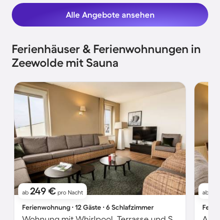
Alle Angebote ansehen
Ferienhäuser & Ferienwohnungen in
Zeewolde mit Sauna
249 €
1
ab
pro Nacht
ab
Ferienwohnung ∙ 12 Gäste ∙ 6 Schlafzimmer
Ferie
Wohnung mit Whirlpool, Terrasse und Sauna