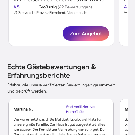
4.5
Großartig
(42 Bewertungen)
4.8
Zeewolde, Provinz Flevoland, Niederlande
Zee
Zum Angebot
Echte Gästebewertungen &
Erfahrungsberichte
Erfahre, wie unsere verifizierten Bewertungen gesammelt
und geprüft werden.
Gast verifiziert von
Martina N.
Manue
HomeToGo
Wir waren jetzt das dritte Mal dort. Es gibt viel Platz für
Schön
unsere große Familie. Das Haus ist gut ausgestattet, alles
waren.
war sauber. Der Kontakt zur Vermietung war sehr gut. Der
ausse
Garten ist groß und es gibt viele Spielmöglichkeiten auch
ganz g