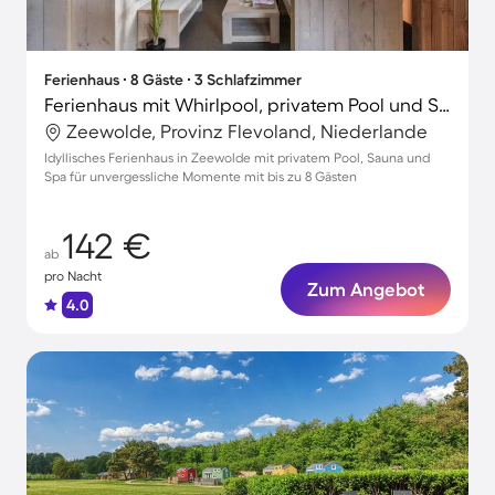
Ferienhaus ∙ 8 Gäste ∙ 3 Schlafzimmer
Ferienhaus mit Whirlpool, privatem Pool und Sauna
Zeewolde, Provinz Flevoland, Niederlande
Idyllisches Ferienhaus in Zeewolde mit privatem Pool, Sauna und
Spa für unvergessliche Momente mit bis zu 8 Gästen
142 €
ab
pro Nacht
Zum Angebot
4.0