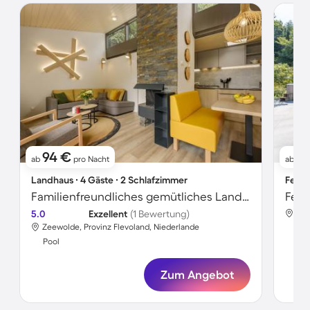
94 €
7
ab
pro Nacht
ab
Landhaus ∙ 4 Gäste ∙ 2 Schlafzimmer
Ferie
Familienfreundliches gemütliches Landhaus mit Garten, Grill und beheiztem Pool | Haustiere erlaubt
Feri
5.0
Exzellent
(1 Bewertung)
Zee
Zeewolde, Provinz Flevoland, Niederlande
Poo
Pool
Zum Angebot