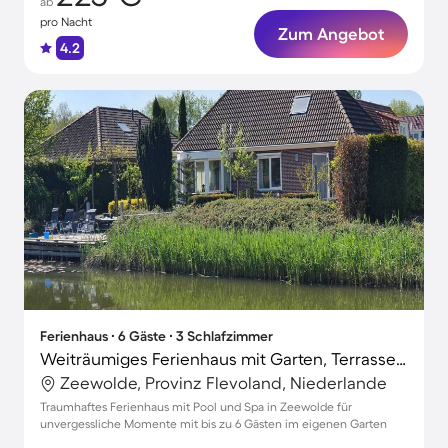
ab
pro Nacht
Zum Angebot
4.2
Ferienhaus ∙ 6 Gäste ∙ 3 Schlafzimmer
Weiträumiges Ferienhaus mit Garten, Terrasse und Pool | Naturblick
Zeewolde, Provinz Flevoland, Niederlande
Traumhaftes Ferienhaus mit Pool und Spa in Zeewolde für
unvergessliche Momente mit bis zu 6 Gästen im eigenen Garten