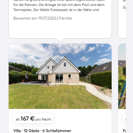
für die Kleinen. Die Anlage ist toll mit dem Pool und dem
Bewer
Tennisplatz. Der Walibi Freizeipark ist in der Nähe und
auch Amsterdam ist nicht weit. Das einzige Negative
Bewertet am 19.07.2026 | Familie
waren die Mücken und auch viele Fliegen, da empfehlen
wir Mückennetze mitzunehmen. Es wäre toll, wenn an den
Fenstern entsprechende Vorrichtungen angebracht
würden.
167 €
ab
pro Nacht
ab
Villa ∙ 12 Gäste ∙ 6 Schlafzimmer
Ferie