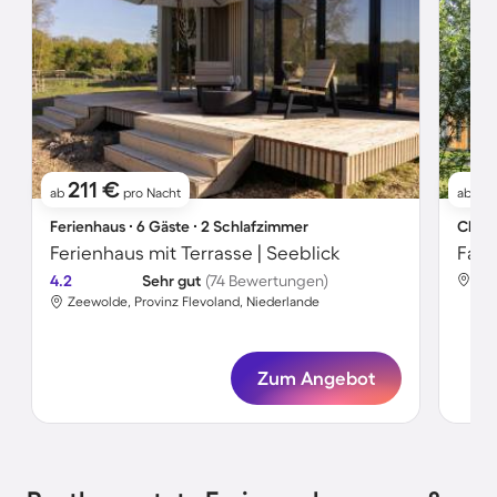
211 €
8
ab
pro Nacht
ab
Ferienhaus ∙ 6 Gäste ∙ 2 Schlafzimmer
Chale
Ferienhaus mit Terrasse | Seeblick
4.2
Sehr gut
(74 Bewertungen)
Zee
Zeewolde, Provinz Flevoland, Niederlande
Zum Angebot