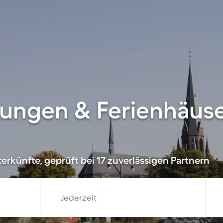
ungen & Ferienhäuse
erkünfte, geprüft bei 17 zuverlässigen Partnern
Jederzeit