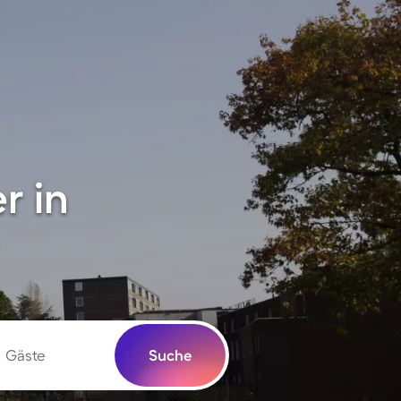
r in
Gäste
Suche