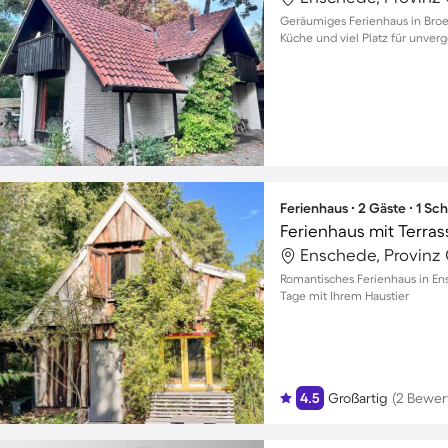
Geräumiges Ferienhaus in Broek
Küche und viel Platz für unve
Ferienhaus ∙ 2 Gäste ∙ 1 Sc
Ferienhaus mit Terra
Enschede, Provinz 
Romantisches Ferienhaus in En
Tage mit Ihrem Haustier
4.5
Großartig
(2 Bewer