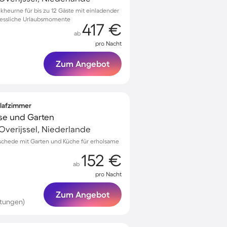
heurne für bis zu 12 Gäste mit einladender
rgessliche Urlaubsmomente
417 €
ab
pro Nacht
Zum Angebot
hlafzimmer
sse und Garten
Overijssel, Niederlande
schede mit Garten und Küche für erholsame
152 €
ab
pro Nacht
Zum Angebot
tungen)