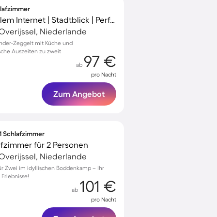
hlafzimmer
Unterkunft mit schnellem Internet | Stadtblick | Perfekt für die Arbeit von Zuhause
Overijssel, Niederlande
nder-Zeggelt mit Küche und
sche Auszeiten zu zweit
97 €
ab
pro Nacht
Zum Angebot
 1 Schlafzimmer
afzimmer für 2 Personen
Overijssel, Niederlande
r Zwei im idyllischen Boddenkamp – Ihr
 Erlebnisse!
101 €
ab
pro Nacht