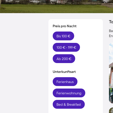
T
Preis pro Nacht
Ba
En
Bis 100 €
100 € - 199 €
Ab 200 €
Unterkunftsart
Ferienhaus
Ferienwohnung
Bed & Breakfast