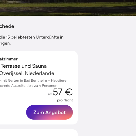
schede
ie 15 beliebtesten Unterkünfte in
ungen.
lafzimmer
 Terrasse und Sauna
Overijssel, Niederlande
mit Garten in Bad Bentheim – Haustiere
pannte Auszeiten bis zu 4 Personen
57 €
ab
pro Nacht
Zum Angebot