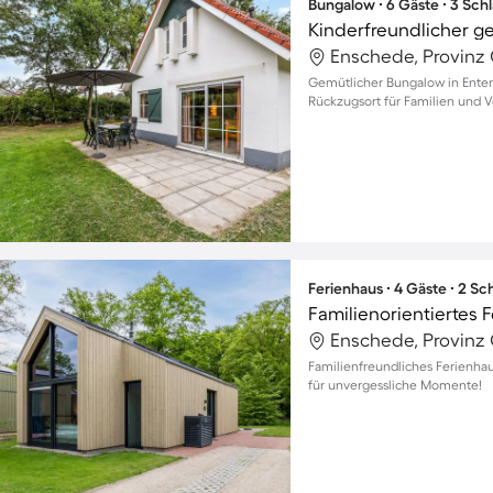
Bungalow ∙ 6 Gäste ∙ 3 Sch
Kinderfreundlicher g
Enschede, Provinz 
Gemütlicher Bungalow in Enter
Rückzugsort für Familien und V
Ferienhaus ∙ 4 Gäste ∙ 2 S
Enschede, Provinz 
Familienfreundliches Ferienhau
für unvergessliche Momente!