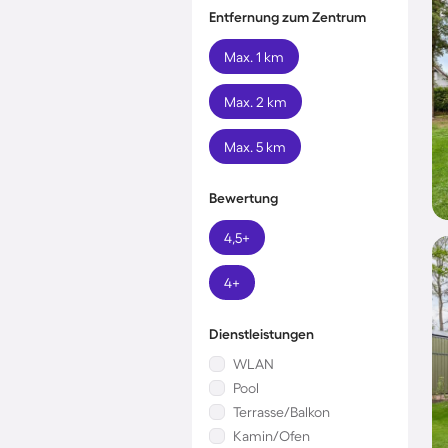
Entfernung zum Zentrum
Max. 1 km
Max. 2 km
Max. 5 km
Bewertung
4,5+
4+
Dienstleistungen
WLAN
Pool
Terrasse/Balkon
Kamin/Ofen