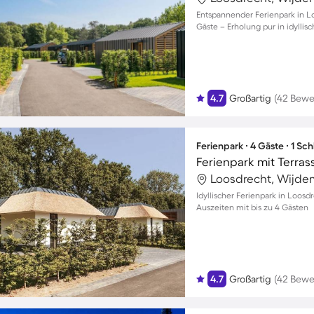
Entspannender Ferienpark in Lo
Gäste – Erholung pur in idylli
4.7
Großartig
(42 Bewe
Ferienpark ∙ 4 Gäste ∙ 1 Sc
Ferienpark mit Terras
Loosdrecht, Wijde
Idyllischer Ferienpark in Loos
Auszeiten mit bis zu 4 Gästen
4.7
Großartig
(42 Bewe