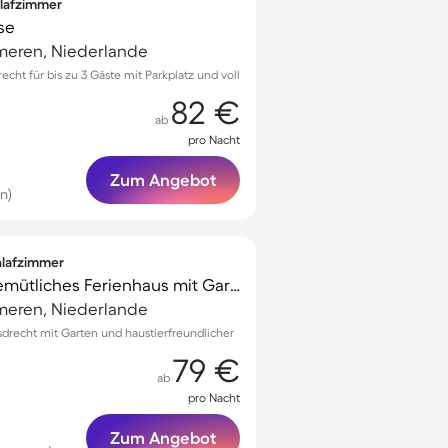
hlafzimmer
se
meren, Niederlande
echt für bis zu 3 Gäste mit Parkplatz und voll
82 €
ab
pro Nacht
Zum Angebot
n)
chlafzimmer
Kinderfreundliches gemütliches Ferienhaus mit Garten und Grill | Hunde erlaubt
meren, Niederlande
drecht mit Garten und haustierfreundlicher
79 €
ab
pro Nacht
Zum Angebot