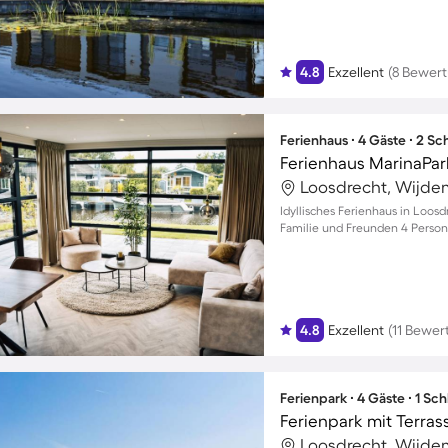
4.8
Exzellent
(8 Bewer
Ferienhaus ∙ 4 Gäste ∙ 2 S
Ferienhaus MarinaPar
Loosdrecht, Wijde
Idyllisches Ferienhaus in Loosd
Familie und Freunden 4 Perso
4.8
Exzellent
(11 Bewe
Ferienpark ∙ 4 Gäste ∙ 1 Sc
Ferienpark mit Terras
Loosdrecht, Wijde