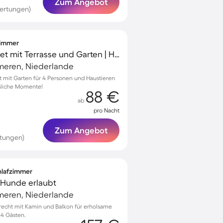
Zum Angebot
ertungen)
fzimmer
Wunderschönes Chalet mit Terrasse und Garten | Haustiere sind willkommen
meren, Niederlande
ht mit Garten für 4 Personen und Haustieren
ssliche Momente!
88 €
ab
pro Nacht
Zum Angebot
tungen)
chlafzimmer
 Hunde erlaubt
meren, Niederlande
drecht mit Kamin und Balkon für erholsame
 4 Gästen.