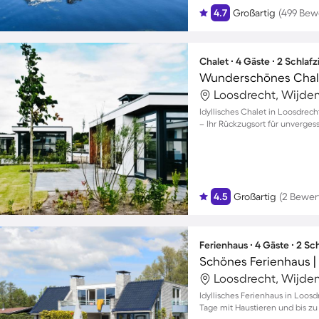
4.7
Großartig
(499 Bew
Chalet ∙ 4 Gäste ∙ 2 Schla
Loosdrecht, Wijde
Idyllisches Chalet in Loosdrec
– Ihr Rückzugsort für unverge
4.5
Großartig
(2 Bewer
Ferienhaus ∙ 4 Gäste ∙ 2 S
Schönes Ferienhaus |
Loosdrecht, Wijde
Idyllisches Ferienhaus in Loos
Tage mit Haustieren und bis zu