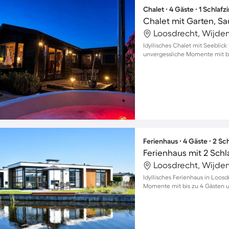
Chalet ∙ 4 Gäste ∙ 1 Schlaf
Loosdrecht, Wijde
Idyllisches Chalet mit Seeblick
unvergessliche Momente mit bi
Ferienhaus ∙ 4 Gäste ∙ 2 S
Ferienhaus mit 2 Sch
Loosdrecht, Wijde
Idyllisches Ferienhaus in Loos
Momente mit bis zu 4 Gästen 