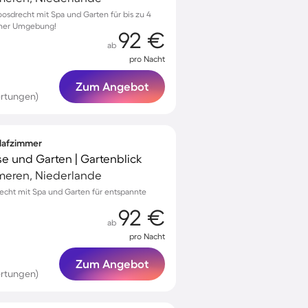
osdrecht mit Spa und Garten für bis zu 4
scher Umgebung!
92 €
ab
pro Nacht
Zum Angebot
rtungen)
hlafzimmer
se und Garten | Gartenblick
meren, Niederlande
drecht mit Spa und Garten für entspannte
92 €
ab
pro Nacht
Zum Angebot
rtungen)