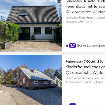
Ferienhaus ∙ 4 Gäste ∙ 1 Sc
Ferienhaus mit Terras
Loosdrecht, Wijde
Idyllisches Ferienhaus in Loosdr
ausgestatteter Küche
3.7
Gut
(4 Bewertunge
Ferienhaus ∙ 7 Gäste ∙ 2 S
Loosdrecht, Wijde
Charmantes Ferienhaus in Loos
Atmosphäre für bis zu 7 Gäste