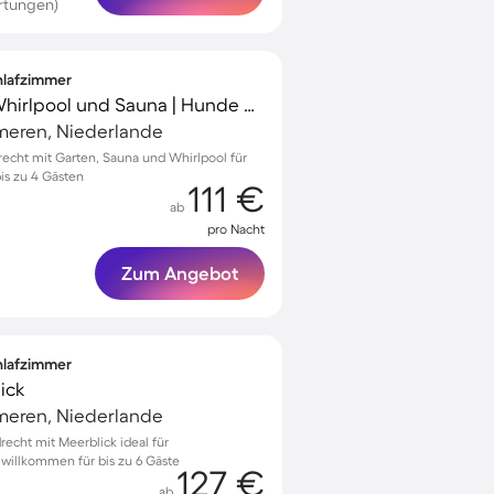
rtungen)
chlafzimmer
Ferienhaus mit Grill, Whirlpool und Sauna | Hunde erlaubt
meren, Niederlande
drecht mit Garten, Sauna und Whirlpool für
is zu 4 Gästen
111 €
ab
pro Nacht
Zum Angebot
chlafzimmer
ick
meren, Niederlande
echt mit Meerblick ideal für
 willkommen für bis zu 6 Gäste
127 €
ab