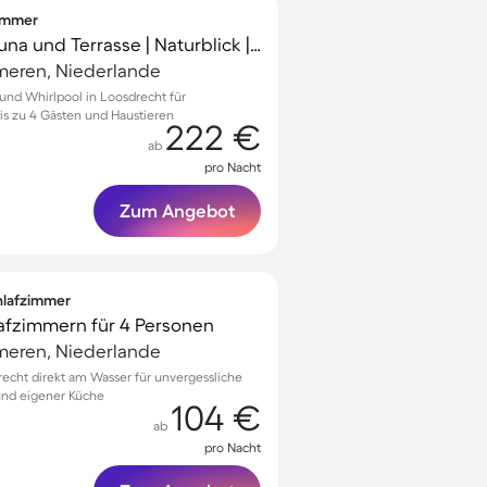
zimmer
Chalet mit Garten, Sauna und Terrasse | Naturblick | Haustiere sind willkommen
meren, Niederlande
 und Whirlpool in Loosdrecht für
s zu 4 Gästen und Haustieren
222 €
ab
pro Nacht
Zum Angebot
chlafzimmer
lafzimmern für 4 Personen
meren, Niederlande
drecht direkt am Wasser für unvergessliche
und eigener Küche
104 €
ab
pro Nacht