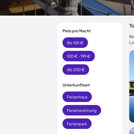
T
Preis pro Nacht
Ba
Lo
Bis 100 €
100 € - 199 €
Ab 200 €
Unterkunftsart
Ferienhaus
Ferienwohnung
Ferienpark