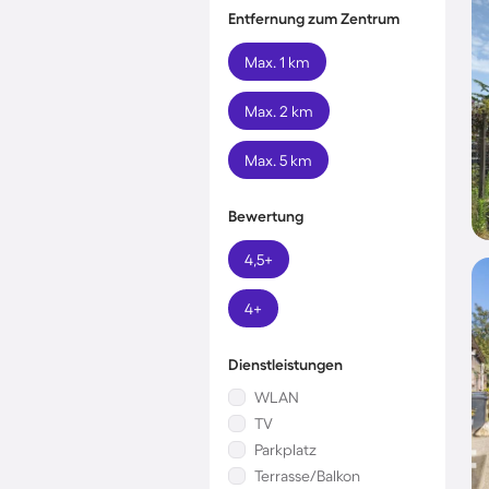
Entfernung zum Zentrum
Max. 1 km
Max. 2 km
Max. 5 km
Bewertung
4,5+
4+
Dienstleistungen
WLAN
TV
Parkplatz
Terrasse/Balkon