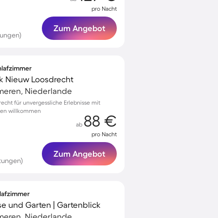
pro Nacht
Zum Angebot
tungen)
chlafzimmer
k Nieuw Loosdrecht
meren, Niederlande
recht für unvergessliche Erlebnisse mit
nen willkommen
88 €
ab
pro Nacht
Zum Angebot
rtungen)
hlafzimmer
se und Garten | Gartenblick
meren, Niederlande