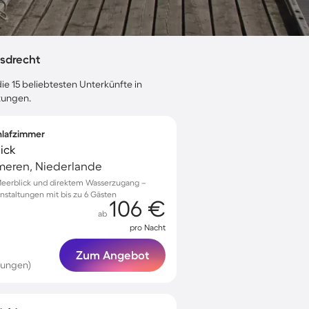
sdrecht
ie 15 beliebtesten Unterkünfte in
tungen.
chlafzimmer
ick
meren, Niederlande
Meerblick und direktem Wasserzugang –
anstaltungen mit bis zu 6 Gästen
106 €
ab
pro Nacht
Zum Angebot
tungen)