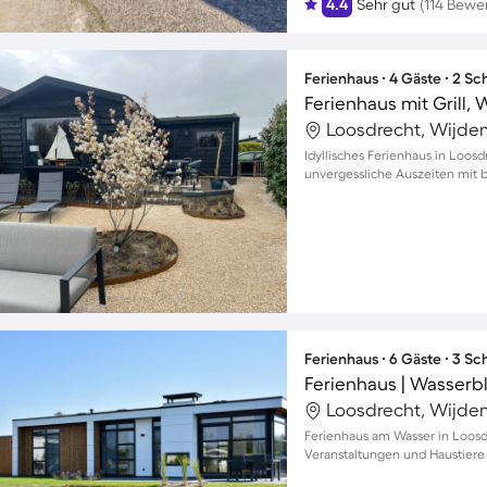
4.4
Sehr gut
(114 Bewe
Ferienhaus ∙ 4 Gäste ∙ 2 S
Loosdrecht, Wijde
Idyllisches Ferienhaus in Loos
unvergessliche Auszeiten mit b
Ferienhaus ∙ 6 Gäste ∙ 3 S
Ferienhaus | Wasserbl
Loosdrecht, Wijde
Ferienhaus am Wasser in Loosdr
Veranstaltungen und Haustiere