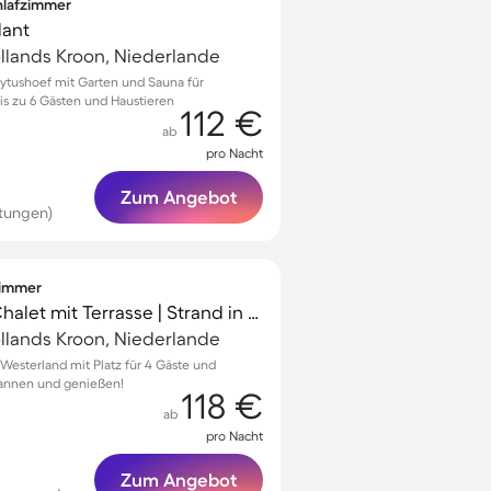
chlafzimmer
lant
llands Kroon, Niederlande
olytushoef mit Garten und Sauna für
s zu 6 Gästen und Haustieren
112 €
ab
pro Nacht
Zum Angebot
tungen)
fzimmer
Familienorientiertes Chalet mit Terrasse | Strand in der Nähe | Haustierfreundlich
llands Kroon, Niederlande
 Westerland mit Platz für 4 Gäste und
annen und genießen!
118 €
ab
pro Nacht
Zum Angebot