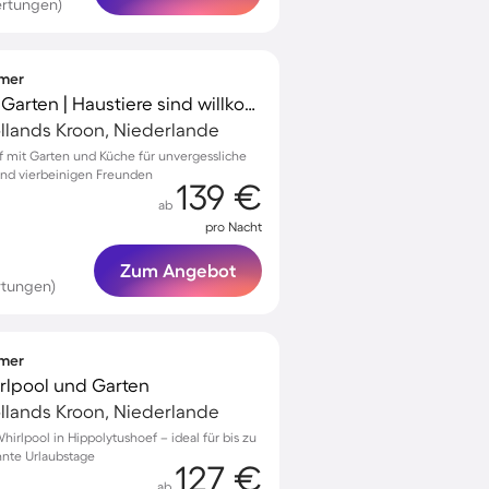
ertungen)
mmer
Villa mit Terrasse und Garten | Haustiere sind willkommen
llands Kroon, Niederlande
ef mit Garten und Küche für unvergessliche
und vierbeinigen Freunden
139 €
ab
pro Nacht
Zum Angebot
rtungen)
mmer
irlpool und Garten
llands Kroon, Niederlande
hirlpool in Hippolytushoef – ideal für bis zu
nnte Urlaubstage
127 €
ab