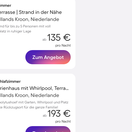
fzimmer
errasse | Strand in der Nähe
llands Kroon, Niederlande
d für bis zu 5 Personen mit voll
latz in ruhiger Lage
135 €
ab
pro Nacht
Zum Angebot
Schlafzimmer
Voll ausgestattetes Ferienhaus mit Whirlpool, Terrasse und Garten | Haustiere sind willkommen
llands Kroon, Niederlande
olytushoef mit Garten, Whirlpool und Platz
kte Rückzugsort für die ganze Familie!
193 €
ab
pro Nacht