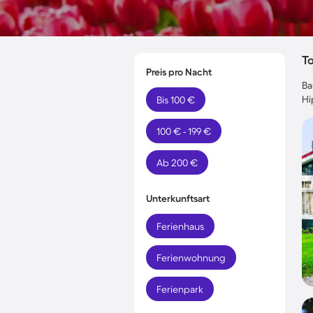
T
Preis pro Nacht
Ba
Hi
Bis 100 €
100 € - 199 €
Ab 200 €
Unterkunftsart
Ferienhaus
Ferienwohnung
Ferienpark