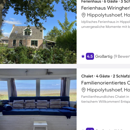
Ferienhaus ∙ 6 Gäste ∙ 3 S
Ferienhaus Wiringher
Hippolytushoef, Ho
Idyllisches Ferienhaus in Hipp
unvergessliche Momente mit bi
4.5
Großartig
(9 Bewer
Chalet ∙ 4 Gäste ∙ 2 Schla
Hippolytushoef, Ho
Familienfreundliches Chalet in
tierischem Willkommen! Entsp