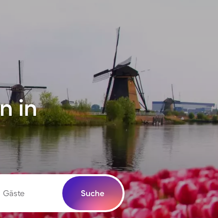
n in
Gäste
Suche