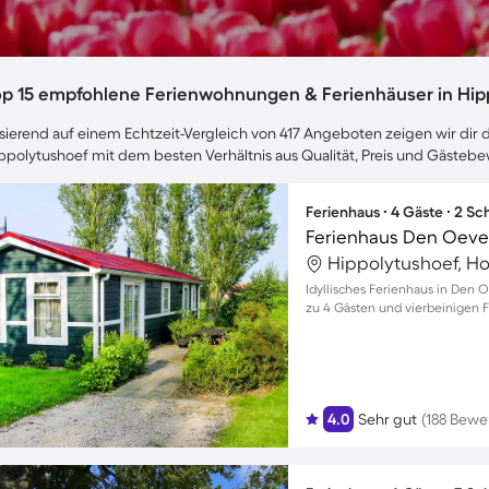
op 15 empfohlene Ferienwohnungen & Ferienhäuser in Hip
sierend auf einem Echtzeit-Vergleich von 417 Angeboten zeigen wir dir d
ppolytushoef mit dem besten Verhältnis aus Qualität, Preis und Gästeb
Ferienhaus ∙ 4 Gäste ∙ 2 S
Ferienhaus Den Oeve
Hippolytushoef, Ho
Idyllisches Ferienhaus in Den 
zu 4 Gästen und vierbeinigen 
4.0
Sehr gut
(188 Bewe