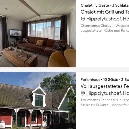
Chalet ∙ 5 Gäste ∙ 3 Schla
Chalet mit Grill und T
Hippolytushoef, Ho
Charmantes Chalet in Westerlan
ausgestatteter Küche und Parkp
Ferienhaus ∙ 10 Gäste ∙ 3 
Hippolytushoef, Ho
Traumhaftes Ferienhaus in Hipp
für bis zu 10 Gäste – der perfe