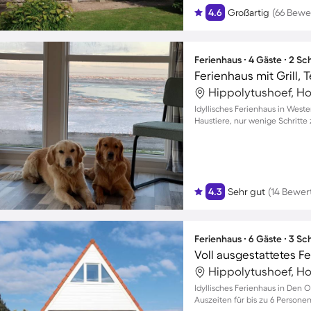
4.6
Großartig
(66 Bewe
Ferienhaus ∙ 4 Gäste ∙ 2 S
Ferienhaus mit Grill, 
Hippolytushoef, Ho
Idyllisches Ferienhaus in Weste
Haustiere, nur wenige Schritt
4.3
Sehr gut
(14 Bewer
Ferienhaus ∙ 6 Gäste ∙ 3 S
Hippolytushoef, Ho
Idyllisches Ferienhaus in Den 
Auszeiten für bis zu 6 Persone