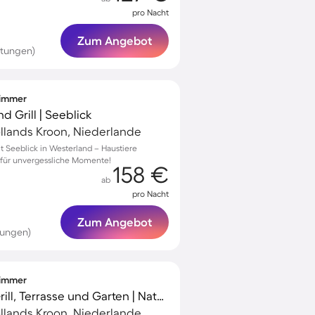
pro Nacht
Zum Angebot
rtungen)
fzimmer
d Grill | Seeblick
llands Kroon, Niederlande
t Seeblick in Westerland – Haustiere
 für unvergessliche Momente!
158 €
ab
pro Nacht
Zum Angebot
tungen)
fzimmer
Schönes Chalet mit Grill, Terrasse und Garten | Naturblick | Haustiere erlaubt
llands Kroon, Niederlande