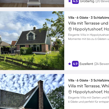
4.5
Großartig
(20 Bew
Villa ∙ 6 Gäste ∙ 3 Schlafzi
Hippolytushoef, Ho
Elegante Villa in Hippolytusho
Momente mit bis zu 6 Gästen 
4.9
Exzellent
(24 Bewe
Villa ∙ 6 Gäste ∙ 3 Schlafzi
Villa mit Terrasse, Wh
Hippolytushoef, Ho
Elegante Villa mit Garten und W
6 Gäste und perfekt für entspa