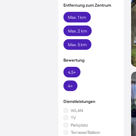
Entfernung zum Zentrum
Max. 1 km
Max. 2 km
Max. 5 km
Bewertung
4,5+
4+
Dienstleistungen
WLAN
TV
Parkplatz
Terrasse/Balkon