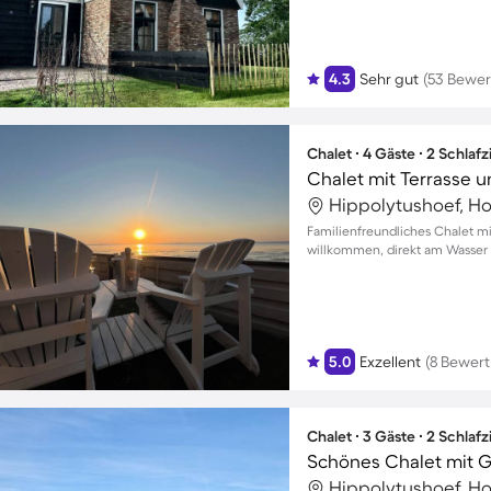
4.3
Sehr gut
(53 Bewe
Chalet ∙ 4 Gäste ∙ 2 Schla
Chalet mit Terrasse un
Hippolytushoef, Ho
Familienfreundliches Chalet mi
willkommen, direkt am Wasser
5.0
Exzellent
(8 Bewer
Chalet ∙ 3 Gäste ∙ 2 Schla
Hippolytushoef, Ho