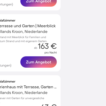
Zum Angebot
rtungen)
chlafzimmer
Terrasse und Garten | Meerblick
llands Kroon, Niederlande
rland mit Meerblick für Familien und
e zum Strand und mit eigenem Garten.
163 €
ab
pro Nacht
Zum Angebot
tungen)
chlafzimmer
Voll ausgestattetes Ferienhaus mit Terrasse, Garten und Grill | Naturblick
llands Kroon, Niederlande
Oever mit Garten für unvergessliche
n