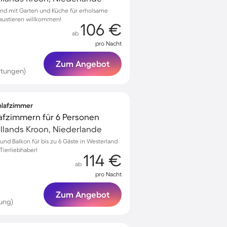
nd mit Garten und Küche für erholsame
Haustieren willkommen!
106 €
ab
pro Nacht
Zum Angebot
rtungen)
chlafzimmer
lafzimmern für 6 Personen
llands Kroon, Niederlande
 und Balkon für bis zu 6 Gäste in Westerland
Tierliebhaber!
114 €
ab
pro Nacht
Zum Angebot
ung)