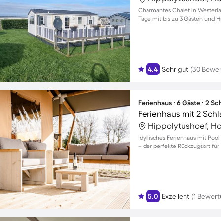
Charmantes Chalet in Westerla
Tage mit bis zu 3 Gästen und 
4.4
Sehr gut
(30 Bewe
Ferienhaus ∙ 6 Gäste ∙ 2 S
Ferienhaus mit 2 Sch
Hippolytushoef, Ho
Idyllisches Ferienhaus mit Pool
– der perfekte Rückzugsort für 
5.0
Exzellent
(1 Bewert