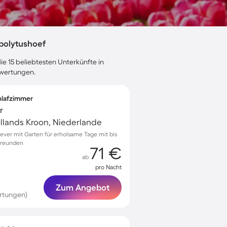
polytushoef
ie 15 beliebtesten Unterkünfte in
ewertungen.
chlafzimmer
r
llands Kroon, Niederlande
Oever mit Garten für erholsame Tage mit bis
Freunden
71 €
ab
pro Nacht
Zum Angebot
rtungen)