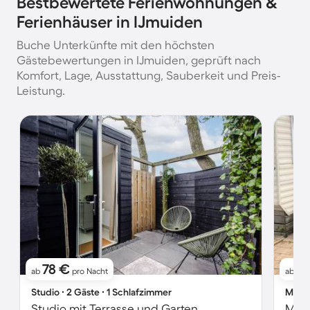
Bestbewertete Ferienwohnungen &
Ferienhäuser in IJmuiden
Buche Unterkünfte mit den höchsten
Gästebewertungen in IJmuiden, geprüft nach
Komfort, Lage, Ausstattung, Sauberkeit und Preis-
Leistung.
78 €
1
ab
pro Nacht
ab
Studio ∙ 2 Gäste ∙ 1 Schlafzimmer
Mobil
Studio mit Terrasse und Garten
Mobi