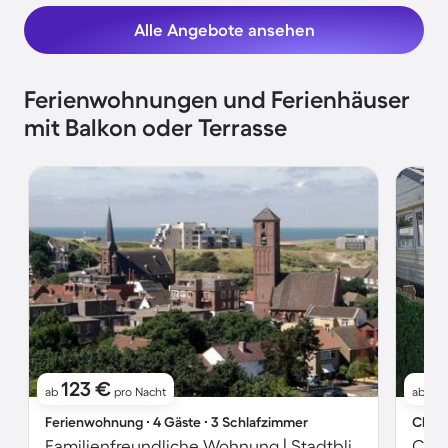
Alle Angebote ansehen
Ferienwohnungen und Ferienhäuser
mit Balkon oder Terrasse
123 €
13
ab
pro Nacht
ab
Ferienwohnung ∙ 4 Gäste ∙ 3 Schlafzimmer
Chale
Familienfreundliche Wohnung | Stadtblick | Neben dem Strand | Ideal für Homeoffice
Chal