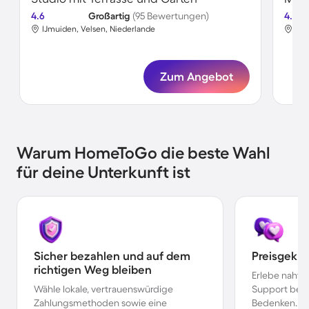
4.6
Großartig
(95 Bewertungen)
4.6
IJmuiden, Velsen, Niederlande
IJm
Zum Angebot
Warum HomeToGo die beste Wahl
für deine Unterkunft ist
Sicher bezahlen und auf dem
Preisgekr
richtigen Weg bleiben
Erlebe nahtl
Wähle lokale, vertrauenswürdige
Support bei 
Zahlungsmethoden sowie eine
Bedenken.