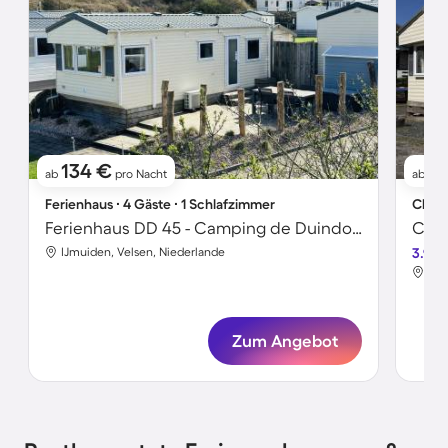
134 €
11
ab
pro Nacht
ab
Ferienhaus ∙ 4 Gäste ∙ 1 Schlafzimmer
Chale
Ferienhaus DD 45 - Camping de Duindoorn - AIRCO
Chal
IJmuiden, Velsen, Niederlande
3.9
IJm
Zum Angebot