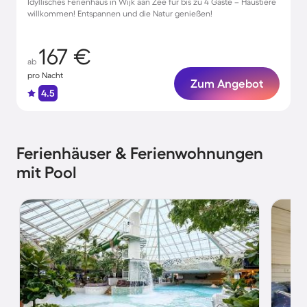
Idyllisches Ferienhaus in Wijk aan Zee für bis zu 4 Gäste – Haustiere
willkommen! Entspannen und die Natur genießen!
167 €
ab
pro Nacht
Zum Angebot
4.5
Ferienhäuser & Ferienwohnungen
mit Pool