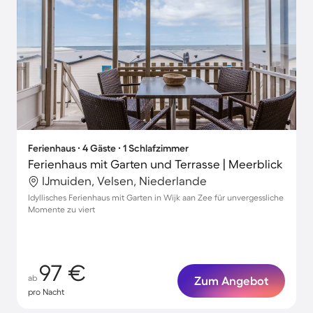
Ferienhaus ∙ 4 Gäste ∙ 1 Schlafzimmer
Ferienhaus mit Garten und Terrasse | Meerblick
IJmuiden, Velsen, Niederlande
Idyllisches Ferienhaus mit Garten in Wijk aan Zee für unvergessliche
Momente zu viert
97 €
ab
Zum Angebot
pro Nacht