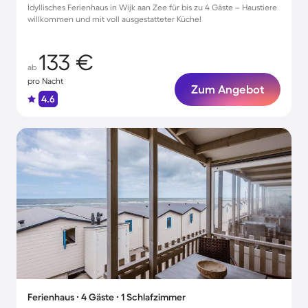
Idyllisches Ferienhaus in Wijk aan Zee für bis zu 4 Gäste – Haustiere
willkommen und mit voll ausgestatteter Küche!
133 €
ab
pro Nacht
Zum Angebot
4.6
Ferienhaus ∙ 4 Gäste ∙ 1 Schlafzimmer