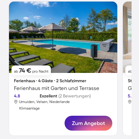
74 €
1
ab
pro Nacht
ab
Ferienhaus ∙ 4 Gäste ∙ 2 Schlafzimmer
Studi
Ferienhaus mit Garten und Terrasse
4.8
Exzellent
(2 Bewertungen)
5.0
IJmuiden, Velsen, Niederlande
IJm
Klimaanlage
Kli
Zum Angebot