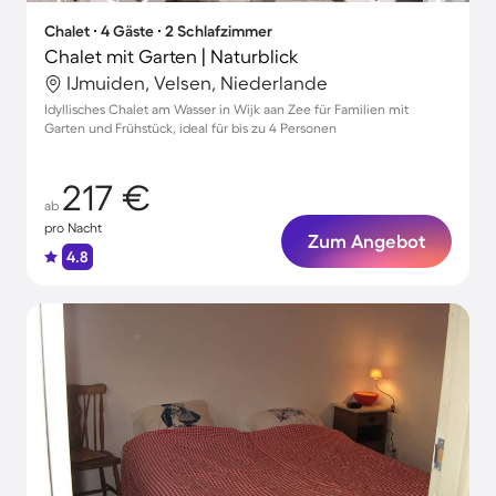
Chalet ∙ 4 Gäste ∙ 2 Schlafzimmer
Chalet mit Garten | Naturblick
IJmuiden, Velsen, Niederlande
Idyllisches Chalet am Wasser in Wijk aan Zee für Familien mit
Garten und Frühstück, ideal für bis zu 4 Personen
217 €
ab
pro Nacht
Zum Angebot
4.8