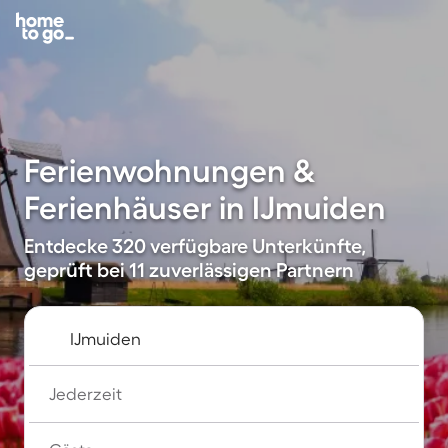
Ferienwohnungen &
Ferienhäuser in IJmuiden
Entdecke 320 verfügbare Unterkünfte,
geprüft bei 11 zuverlässigen Partnern
Jederzeit