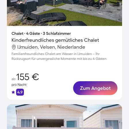
Chalet ∙ 4 Gäste ∙ 3 Schlafzimmer
Kinderfreundliches gemütliches Chalet
IJmuiden, Velsen, Niederlande
Familienfreundliches Chalet am Wasser in IJmuiden – Ihr
Rückzugsort für unvergessliche Momente mit bis zu 4 Gästen
155 €
ab
pro Nacht
Zum Angebot
4.9