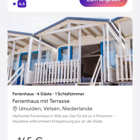
4.6
Ferienhaus ∙ 4 Gäste ∙ 1 Schlafzimmer
Ferienhaus mit Terrasse
IJmuiden, Velsen, Niederlande
Idyllisches Ferienhaus in Wijk aan Zee für bis zu 4 Personen –
Haustiere willkommen! Entspannung pur an der Küste.