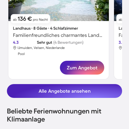
136 €
1
ab
pro Nacht
ab
Landhaus ∙ 8 Gäste ∙ 4 Schlafzimmer
Landh
Familienfreundliches charmantes Landhaus mit beheiztem Pool und Garten | Haustiere sind willkommen
4.3
Sehr gut
(4 Bewertungen)
3.6
IJmuiden, Velsen, Niederlande
IJm
Pool
Poo
Zum Angebot
Alle Angebote ansehen
Beliebte Ferienwohnungen mit
Klimaanlage