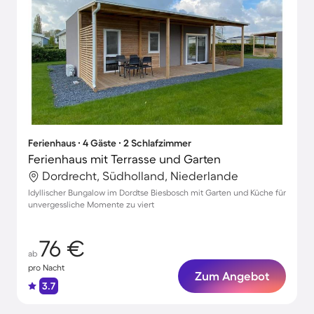
Ferienhaus ∙ 4 Gäste ∙ 2 Schlafzimmer
Ferienhaus mit Terrasse und Garten
Dordrecht, Südholland, Niederlande
Idyllischer Bungalow im Dordtse Biesbosch mit Garten und Küche für
unvergessliche Momente zu viert
76 €
ab
pro Nacht
Zum Angebot
3.7