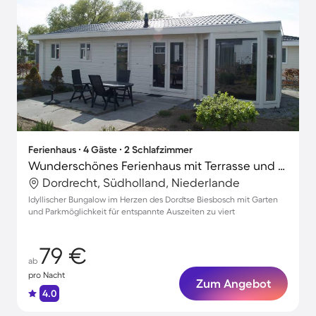
Ferienhaus ∙ 4 Gäste ∙ 2 Schlafzimmer
Wunderschönes Ferienhaus mit Terrasse und Garten | Hunde erlaubt
Dordrecht, Südholland, Niederlande
Idyllischer Bungalow im Herzen des Dordtse Biesbosch mit Garten
und Parkmöglichkeit für entspannte Auszeiten zu viert
79 €
ab
pro Nacht
Zum Angebot
4.0