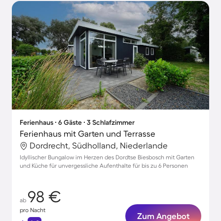
Ferienhaus ∙ 6 Gäste ∙ 3 Schlafzimmer
Ferienhaus mit Garten und Terrasse
Dordrecht, Südholland, Niederlande
Idyllischer Bungalow im Herzen des Dordtse Biesbosch mit Garten
und Küche für unvergessliche Aufenthalte für bis zu 6 Personen
98 €
ab
pro Nacht
Zum Angebot