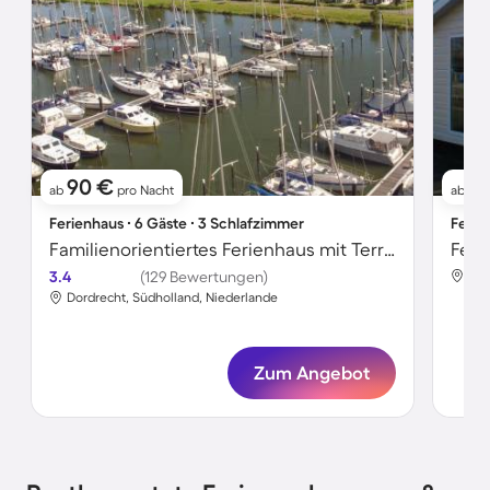
90 €
6
ab
pro Nacht
ab
Ferienhaus ∙ 6 Gäste ∙ 3 Schlafzimmer
Ferie
Familienorientiertes Ferienhaus mit Terrasse und Garten
Feri
3.4
(129 Bewertungen)
Dor
Dordrecht, Südholland, Niederlande
Zum Angebot