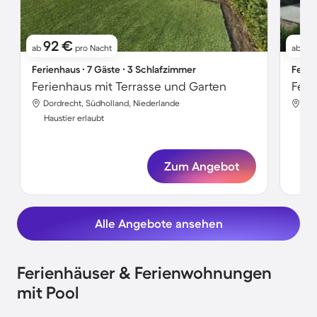
92 €
9
ab
pro Nacht
ab
Ferienhaus ∙ 7 Gäste ∙ 3 Schlafzimmer
Ferie
Ferienhaus mit Terrasse und Garten
Dordrecht, Südholland, Niederlande
Dor
Haustier erlaubt
Hau
Zum Angebot
Alle Angebote ansehen
Ferienhäuser & Ferienwohnungen
mit Pool