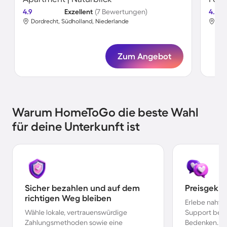
4.9
Exzellent
(7 Bewertungen)
4.7
Dordrecht, Südholland, Niederlande
Dor
Zum Angebot
Warum HomeToGo die beste Wahl
für deine Unterkunft ist
Sicher bezahlen und auf dem
Preisgekr
richtigen Weg bleiben
Erlebe nahtl
Wähle lokale, vertrauenswürdige
Support bei 
Zahlungsmethoden sowie eine
Bedenken.