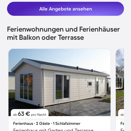
Alle Angebote ansehen
Ferienwohnungen und Ferienhäuser
mit Balkon oder Terrasse
63 €
8
ab
pro Nacht
ab
Ferienhaus ∙ 2 Gäste ∙ 1 Schlafzimmer
Ferie
Ferienhaus mit Garten und Terrasse
Feri