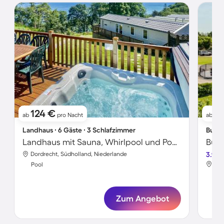
124 €
8
ab
pro Nacht
ab
Landhaus ∙ 6 Gäste ∙ 3 Schlafzimmer
Bunga
Landhaus mit Sauna, Whirlpool und Pool | Strandblick
Dordrecht, Südholland, Niederlande
3.9
Dor
Pool
Poo
Zum Angebot