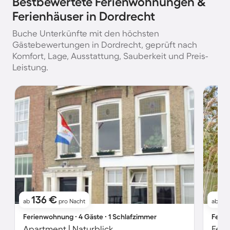
Bestbewertete Ferienwohnungen &
Ferienhäuser in Dordrecht
Buche Unterkünfte mit den höchsten
Gästebewertungen in Dordrecht, geprüft nach
Komfort, Lage, Ausstattung, Sauberkeit und Preis-
Leistung.
136 €
91
ab
pro Nacht
ab
Ferienwohnung ∙ 4 Gäste ∙ 1 Schlafzimmer
Ferie
Apartment | Naturblick
Feri