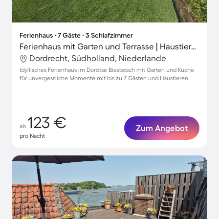
Ferienhaus ∙ 7 Gäste ∙ 3 Schlafzimmer
Ferienhaus mit Garten und Terrasse | Haustiere erlaubt
Dordrecht, Südholland, Niederlande
Idyllisches Ferienhaus im Dordtse Biesbosch mit Garten und Küche
für unvergessliche Momente mit bis zu 7 Gästen und Haustieren
123 €
ab
Zum Angebot
pro Nacht