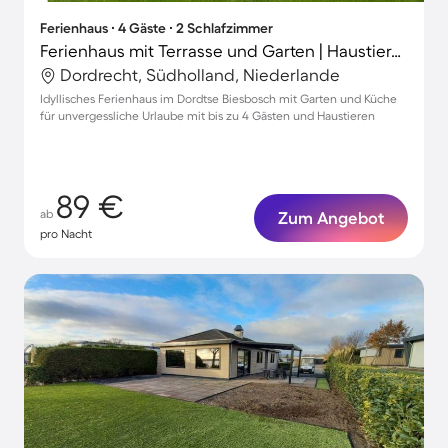
Ferienhaus ∙ 4 Gäste ∙ 2 Schlafzimmer
Ferienhaus mit Terrasse und Garten | Haustiere erlaubt
Dordrecht, Südholland, Niederlande
Idyllisches Ferienhaus im Dordtse Biesbosch mit Garten und Küche
für unvergessliche Urlaube mit bis zu 4 Gästen und Haustieren
89 €
ab
Zum Angebot
pro Nacht