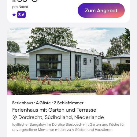
ab
pro Nacht
Zum Angebot
3.6
Ferienhaus ∙ 4 Gäste ∙ 2 Schlafzimmer
Ferienhaus mit Garten und Terrasse
Dordrecht, Südholland, Niederlande
Idyllischer Bungalow im Dordtse Biesbosch mit Garten und Küche für
unvergessliche Momente mit bis zu 4 Gästen und Haustieren