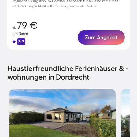
Idyllischer Bungalow im Dordtse Biesbosch für 4 Gäste mit Küche
und Parkmöglichkeit – Ihr Rückzugsort in der Natur!
79 €
ab
pro Nacht
Zum Angebot
3.7
Haustierfreundliche Ferienhäuser & -
wohnungen in Dordrecht