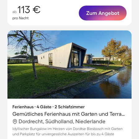
113 €
ab
Zum Angebot
pro Nacht
Ferienhaus ∙ 4 Gäste ∙ 2 Schlafzimmer
Gemütliches Ferienhaus mit Garten und Terrasse | Hunde erlaubt
Dordrecht, Südholland, Niederlande
Idyllischer Bungalow im Herzen von Dordtse Biesbosch mit Garten
und Parkplatz für unvergessliche Auszeiten für bis zu 4 Gäste