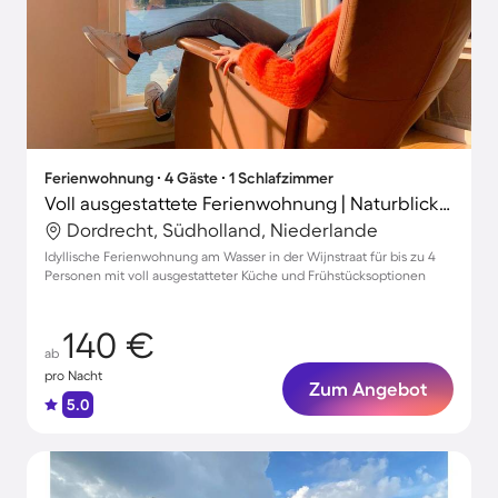
Ferienwohnung ∙ 4 Gäste ∙ 1 Schlafzimmer
Voll ausgestattete Ferienwohnung | Naturblick | Ideal für Homeoffice
Dordrecht, Südholland, Niederlande
Idyllische Ferienwohnung am Wasser in der Wijnstraat für bis zu 4
Personen mit voll ausgestatteter Küche und Frühstücksoptionen
140 €
ab
pro Nacht
Zum Angebot
5.0