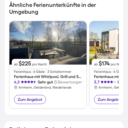
Ähnliche Ferienunterkünfte in der
Umgebung
$225
$174
ab
pro Nacht
ab
pro Nacht
Ferienhaus ∙ 6 Gäste ∙ 3 Schlafzimmer
Ferienhaus ∙ 4 Gäste 
Ferienhaus mit Whirlpool, Grill und Sauna | Meerblick
4,2
Sehr gut
(5 Bewertungen)
3,7
Gut
(
Arnheim, Gelderland, Niederlande
Arnheim, Gelderla
Zum Angebot
Zum Angebot