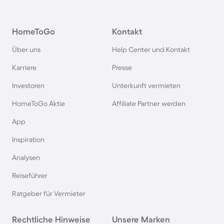
Ferienparks im Harz
HomeToGo
Kontakt
Ferienparks auf Usedom
Über uns
Help Center und Kontakt
Ferienparks auf Texel
Karriere
Presse
Investoren
Unterkunft vermieten
Ferienparks im Schwarzwald
HomeToGo Aktie
Affiliate Partner werden
Ferienparks in Schweden
App
Inspiration
Ferienparks in Italien
Analysen
Reiseführer
Ferienparks in Holland
Ratgeber für Vermieter
Ferienparks an der Mecklenburgischen
Rechtliche Hinweise
Seenplatte
Unsere Marken