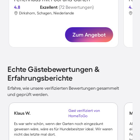
4.8
Exzellent
(72 Bewertungen)
4.7
Dirkshorn, Schagen, Niederlande
Dir
Zum Angebot
Echte Gästebewertungen &
Erfahrungsberichte
Erfahre, wie unsere verifizierten Bewertungen gesammelt
und geprüft werden.
Gast verifiziert von
Klaus W.
Miche
HomeToGo
Es war sehr schön, wenn der Garten noch eingezäunt
Alles 
gewesen wäre, wäre es für Hundebesitzer ideal. Wir waren
einge
nicht das letzte mal dort.
Fernse
komme