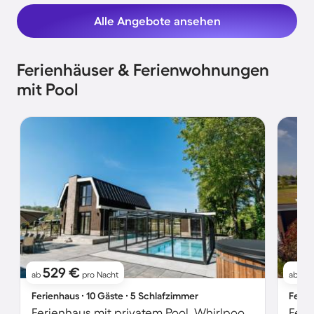
Alle Angebote ansehen
Ferienhäuser & Ferienwohnungen
mit Pool
529 €
7
ab
pro Nacht
ab
Ferienhaus ∙ 10 Gäste ∙ 5 Schlafzimmer
Ferie
Ferienhaus mit privatem Pool, Whirlpool und Terrasse