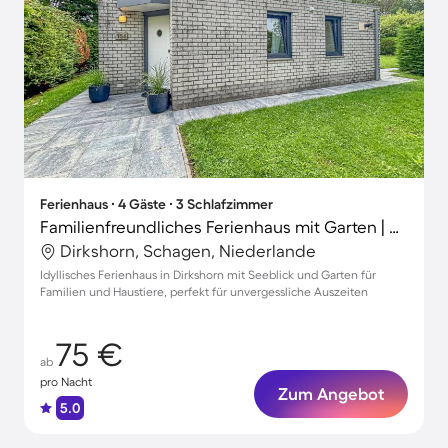
Ferienhaus ∙ 4 Gäste ∙ 3 Schlafzimmer
Familienfreundliches Ferienhaus mit Garten | Seeblick | Hunde erlaubt
Dirkshorn, Schagen, Niederlande
Idyllisches Ferienhaus in Dirkshorn mit Seeblick und Garten für
Familien und Haustiere, perfekt für unvergessliche Auszeiten
75 €
ab
pro Nacht
Zum Angebot
5.0