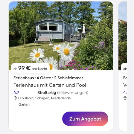
99 €
1
ab
pro Nacht
ab
Ferienhaus ∙ 4 Gäste ∙ 2 Schlafzimmer
Ferie
Ferienhaus mit Garten und Pool
4.7
Großartig
(8 Bewertungen)
4.6
Dirkshorn, Schagen, Niederlande
Dir
Garten
Gar
Zum Angebot