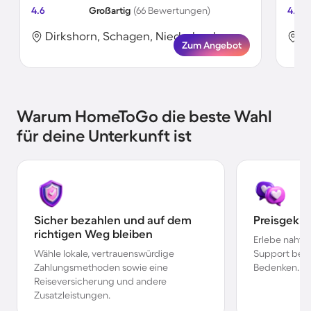
4.6
Großartig
(66 Bewertungen)
4.5
Dirkshorn, Schagen, Niederlande
D
Zum Angebot
Warum HomeToGo die beste Wahl
für deine Unterkunft ist
Sicher bezahlen und auf dem
Preisgekr
richtigen Weg bleiben
Erlebe nahtl
Wähle lokale, vertrauenswürdige
Support bei 
Zahlungsmethoden sowie eine
Bedenken.
Reiseversicherung und andere
Zusatzleistungen.