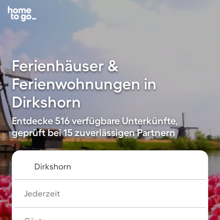
Ferienhäuser &
Ferienwohnungen in
Dirkshorn
Entdecke 516 verfügbare Unterkünfte,
geprüft bei 15 zuverlässigen Partnern
Jederzeit