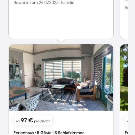
Bewertet am 24.07.2025 | Familie
Bewer
97 €
ab
pro Nacht
ab
Ferienhaus ∙ 5 Gäste ∙ 3 Schlafzimmer
Ferie