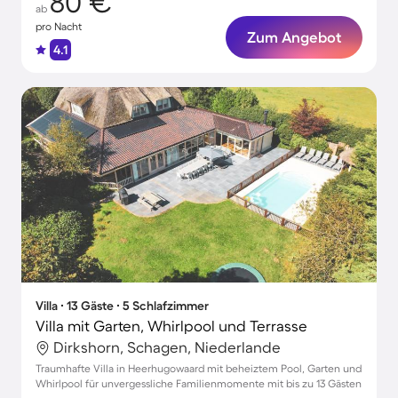
80 €
ab
pro Nacht
Zum Angebot
4.1
Villa ∙ 13 Gäste ∙ 5 Schlafzimmer
Villa mit Garten, Whirlpool und Terrasse
Dirkshorn, Schagen, Niederlande
Traumhafte Villa in Heerhugowaard mit beheiztem Pool, Garten und
Whirlpool für unvergessliche Familienmomente mit bis zu 13 Gästen