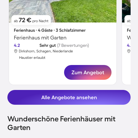
72 €
7
ab
pro Nacht
ab
Ferienhaus ∙ 4 Gäste ∙ 3 Schlafzimmer
Ferie
Ferienhaus mit Garten
4.2
Sehr gut
(7 Bewertungen)
4.6
Dirkshorn, Schagen, Niederlande
Dir
Haustier erlaubt
Hau
Zum Angebot
Alle Angebote ansehen
Wunderschöne Ferienhäuser mit
Garten