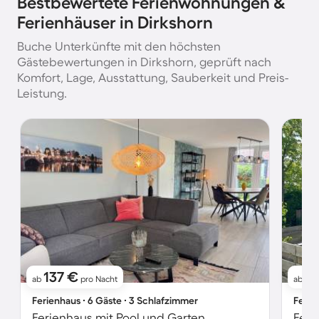
Bestbewertete Ferienwohnungen &
Ferienhäuser in Dirkshorn
Buche Unterkünfte mit den höchsten
Gästebewertungen in Dirkshorn, geprüft nach
Komfort, Lage, Ausstattung, Sauberkeit und Preis-
Leistung.
137 €
7
ab
pro Nacht
ab
Ferienhaus ∙ 6 Gäste ∙ 3 Schlafzimmer
Ferie
Ferienhaus mit Pool und Garten
Feri