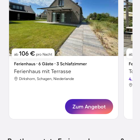
106 €
11
ab
pro Nacht
ab
Ferienhaus ∙ 6 Gäste ∙ 3 Schlafzimmer
Ferie
Ferienhaus mit Terrasse
Dirkshorn, Schagen, Niederlande
4.5
Dir
Zum Angebot