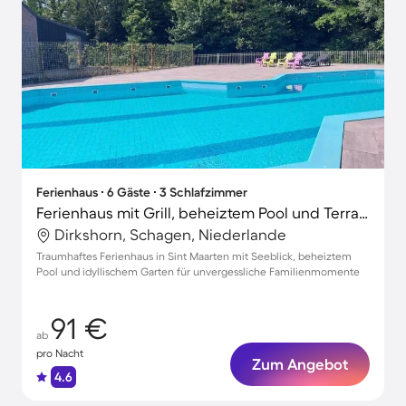
Ferienhaus ∙ 6 Gäste ∙ 3 Schlafzimmer
Ferienhaus mit Grill, beheiztem Pool und Terrasse | Naturblick
Dirkshorn, Schagen, Niederlande
Traumhaftes Ferienhaus in Sint Maarten mit Seeblick, beheiztem
Pool und idyllischem Garten für unvergessliche Familienmomente
91 €
ab
pro Nacht
Zum Angebot
4.6