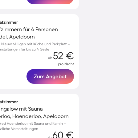
lafzimmer
fzimmern für 4 Personen
del, Apeldoorn
n Nieuw Milligen mit Küche und Parkplatz –
nstaltungen für bis zu 4 Gäste
52 €
ab
pro Nacht
Zum Angebot
lafzimmer
ungalow mit Sauna
loo, Hoenderloo, Apeldoorn
bied Hoenderloo mit Sauna und Kamin –
ssliche Veranstaltungen
60 €
ab