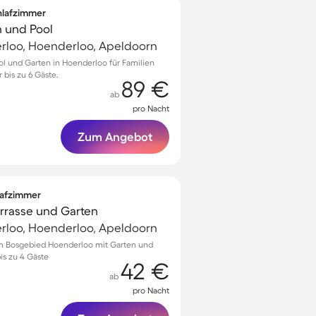
chlafzimmer
n und Pool
loo, Hoenderloo, Apeldoorn
l und Garten in Hoenderloo für Familien
r bis zu 6 Gäste.
89 €
ab
pro Nacht
Zum Angebot
lafzimmer
errasse und Garten
loo, Hoenderloo, Apeldoorn
im Bosgebied Hoenderloo mit Garten und
bis zu 4 Gäste
42 €
ab
pro Nacht