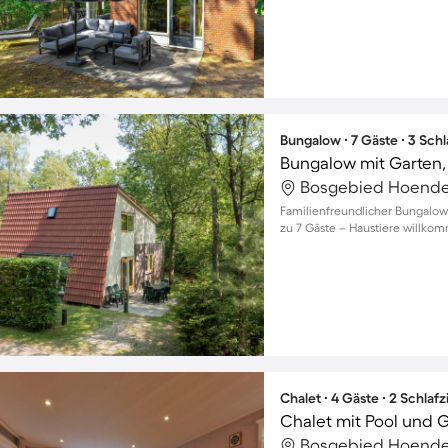
Bungalow ∙ 7 Gäste ∙ 3 Sch
Bungalow mit Garten,
Bosgebied Hoender
Familienfreundlicher Bungalow
zu 7 Gäste – Haustiere willko
Chalet ∙ 4 Gäste ∙ 2 Schla
Chalet mit Pool und G
Bosgebied Hoender