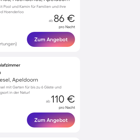
it Pool und Kamin für Familien und ihre
ed Hoenderloo
86 €
ab
pro Nacht
Zum Angebot
rtungen)
chlafzimmer
n
esel, Apeldoorn
el mit Garten für bis zu 6 Gäste und
gsort in der Natur!
110 €
ab
pro Nacht
Zum Angebot