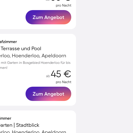
pro Nacht
Zum Angebot
lafzimmer
 Terrasse und Pool
loo, Hoenderloo, Apeldoorn
 mit Garten in Bosgebied Hoenderloo für bis
mmen!
45 €
ab
pro Nacht
Zum Angebot
fzimmer
arten | Stadtblick
loo, Hoenderloo, Apeldoorn