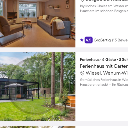
Idyllisches Chalet am Wasser m
Haustiere im schönen Bosgebi
4.5
Großartig
(13 Bewe
Ferienhaus ∙ 6 Gäste ∙ 3 S
Ferienhaus mit Garte
Wiesel, Wenum-Wi
Gemütliches Ferienhaus in Wies
Haustieren erlaubt – Ihr Rückzu