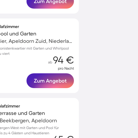
Zum Angebot
hlafzimmer
pool und Garten
Componistenkwartier, Apeldoorn Zuid, Niederlande
nistenkwartier mit Garten und Whirlpool
 viert
94 €
ab
pro Nacht
Zum Angebot
chlafzimmer
 Terrasse und Garten
 Beekbergen, Apeldoorn
bergen-West mit Garten und Pool für
s zu 4 Gästen und Haustieren