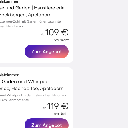
chlafzimmer
Ferienhaus mit Terrasse und Garten | Haustiere erlaubt
Beekbergen, Apeldoorn
bergen-Zuid mit Garten für entspannte
hren Haustieren
109 €
ab
pro Nacht
Zum Angebot
chlafzimmer
, Garten und Whirlpool
loo, Hoenderloo, Apeldoorn
l und Whirlpool in der malerischen Natur von
e Familienmomente
119 €
ab
pro Nacht
Zum Angebot