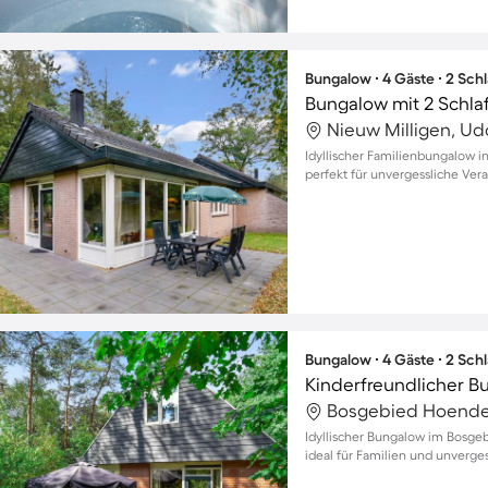
Bungalow ∙ 4 Gäste ∙ 2 Sch
Bungalow mit 2 Schla
Nieuw Milligen, Ud
Idyllischer Familienbungalow i
perfekt für unvergessliche Vera
Bungalow ∙ 4 Gäste ∙ 2 Sch
Kinderfreundlicher B
Bosgebied Hoender
Idyllischer Bungalow im Bosge
ideal für Familien und unverge