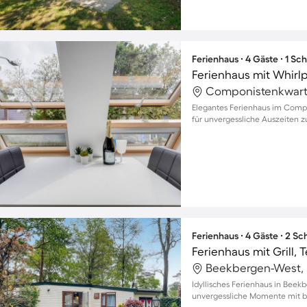
Ferienhaus ∙ 4 Gäste ∙ 1 Sc
Ferienhaus mit Whirl
Elegantes Ferienhaus im Compo
für unvergessliche Auszeiten zu
Ferienhaus ∙ 4 Gäste ∙ 2 S
Ferienhaus mit Grill,
Beekbergen-West,
Idyllisches Ferienhaus in Beek
unvergessliche Momente mit bi