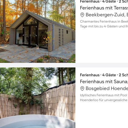
Ferienhaus ∙ 4 Gäste ∙ 2 S
Beekbergen-Zuid, 
Charmantes Ferienhaus in Beek
Tage mit bis zu 4 Gästen und I
Ferienhaus ∙ 4 Gäste ∙ 2 S
Ferienhaus mit Sauna
Bosgebied Hoender
Idyllisches Ferienhaus mit Poo
Hoenderloo für unvergesslich