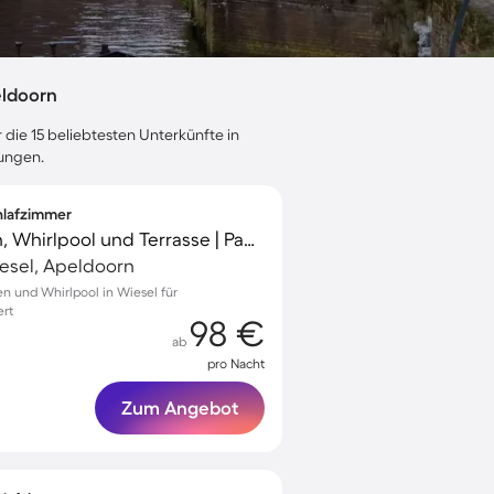
eldoorn
 die 15 beliebtesten Unterkünfte in
tungen.
chlafzimmer
Ferienhaus mit Garten, Whirlpool und Terrasse | Panoramablick
esel, Apeldoorn
en und Whirlpool in Wiesel für
ert
98 €
ab
pro Nacht
Zum Angebot