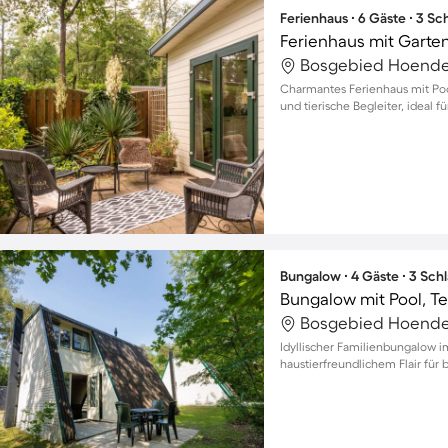
Ferienhaus ∙ 6 Gäste ∙ 3 S
Ferienhaus mit Garte
Bosgebied Hoender
Charmantes Ferienhaus mit Poo
und tierische Begleiter, ideal fü
Bungalow ∙ 4 Gäste ∙ 3 Sch
Bungalow mit Pool, T
Bosgebied Hoender
Idyllischer Familienbungalow 
haustierfreundlichem Flair für 