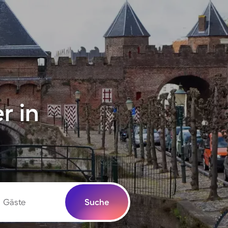
r in
Gäste
Suche