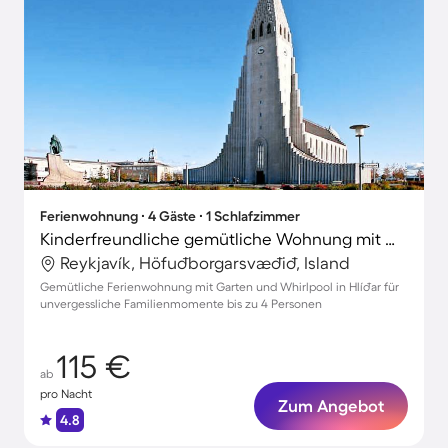
Ferienwohnung ∙ 4 Gäste ∙ 1 Schlafzimmer
Kinderfreundliche gemütliche Wohnung mit Whirlpool und Garten | Hallgrímskirkja in der Nähe | Stadtblick | Perfekt für die Arbeit von Zuhause
Reykjavík, Höfuðborgarsvæðið, Island
Gemütliche Ferienwohnung mit Garten und Whirlpool in Hlíðar für
unvergessliche Familienmomente bis zu 4 Personen
115 €
ab
pro Nacht
Zum Angebot
4.8