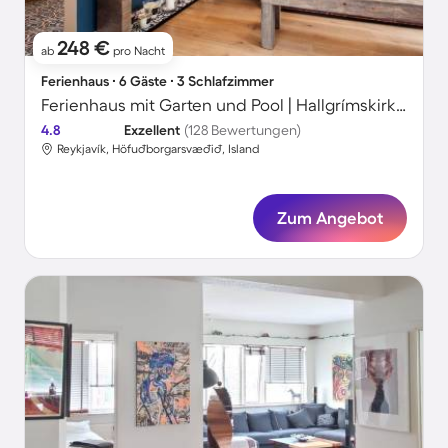
248 €
ab
pro Nacht
Ferienhaus ∙ 6 Gäste ∙ 3 Schlafzimmer
Ferienhaus mit Garten und Pool | Hallgrímskirkja-Nähe | Stadtblick
4.8
Exzellent
(128 Bewertungen)
Reykjavík, Höfuðborgarsvæðið, Island
Zum Angebot