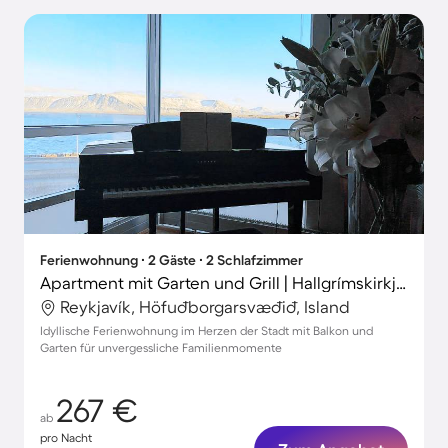
Ferienwohnung ∙ 2 Gäste ∙ 2 Schlafzimmer
Apartment mit Garten und Grill | Hallgrímskirkja-Nähe | Stadtblick | Perfekt für die Arbeit von Zuhause
Reykjavík, Höfuðborgarsvæðið, Island
Idyllische Ferienwohnung im Herzen der Stadt mit Balkon und
Garten für unvergessliche Familienmomente
267 €
ab
pro Nacht