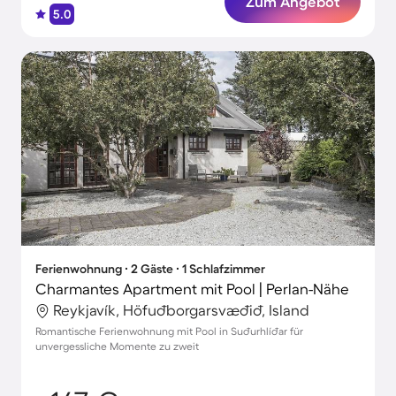
Zum Angebot
5.0
Ferienwohnung ∙ 2 Gäste ∙ 1 Schlafzimmer
Charmantes Apartment mit Pool | Perlan-Nähe
Reykjavík, Höfuðborgarsvæðið, Island
Romantische Ferienwohnung mit Pool in Suðurhlíðar für
unvergessliche Momente zu zweit