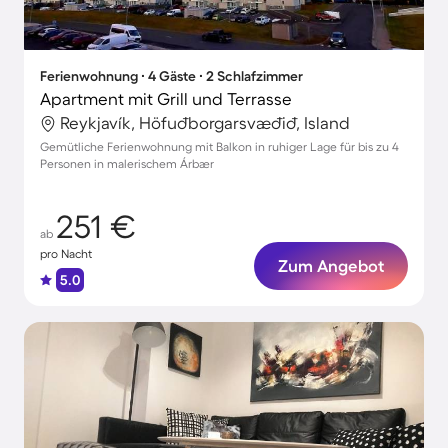
Ferienwohnung ∙ 4 Gäste ∙ 2 Schlafzimmer
Apartment mit Grill und Terrasse
Reykjavík, Höfuðborgarsvæðið, Island
Gemütliche Ferienwohnung mit Balkon in ruhiger Lage für bis zu 4
Personen in malerischem Árbær
251 €
ab
pro Nacht
Zum Angebot
5.0