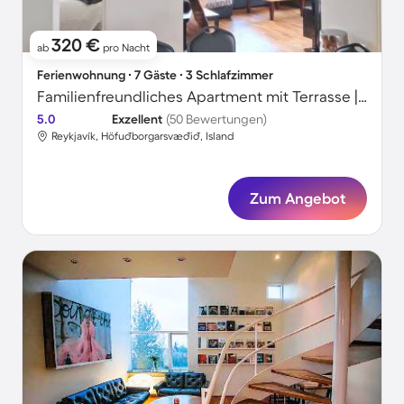
320 €
ab
pro Nacht
Ferienwohnung ∙ 7 Gäste ∙ 3 Schlafzimmer
Familienfreundliches Apartment mit Terrasse | Hallgrímskirkja in der Nähe
5.0
Exzellent
(50 Bewertungen)
Reykjavík, Höfuðborgarsvæðið, Island
Zum Angebot