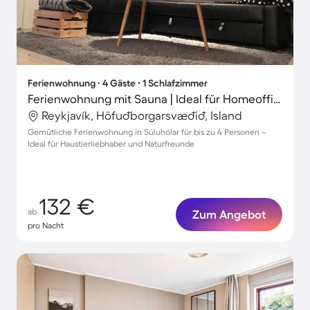
Ferienwohnung ∙ 4 Gäste ∙ 1 Schlafzimmer
Ferienwohnung mit Sauna | Ideal für Homeoffice | Haustierfreundlich
Reykjavík, Höfuðborgarsvæðið, Island
Gemütliche Ferienwohnung in Súluhólar für bis zu 4 Personen –
Ideal für Haustierliebhaber und Naturfreunde
132 €
ab
Zum Angebot
pro Nacht