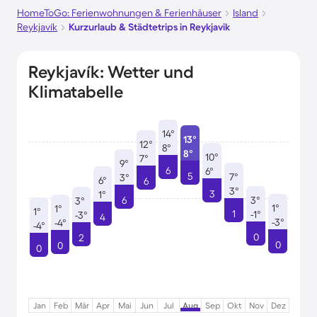
HomeToGo: Ferienwohnungen & Ferienhäuser
Island
Reykjavík
Kurzurlaub & Städtetrips in Reykjavik
Reykjavík: Wetter und
Klimatabelle
14°
13°
12°
8°
8°
10°
7°
9°
6
6°
5
7°
3°
6°
6
3°
3
1°
6
3°
3°
1°
1°
1°
1
-1°
-3°
4
-3°
-4°
-4°
0
2
0
0
0
Jan
Feb
Mär
Apr
Mai
Jun
Jul
Aug
Sep
Okt
Nov
Dez