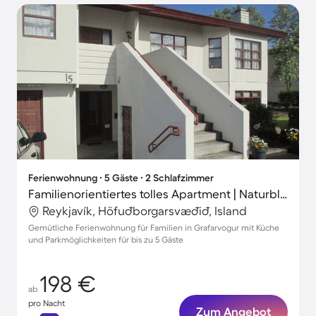
Ferienwohnung ∙ 5 Gäste ∙ 2 Schlafzimmer
Familienorientiertes tolles Apartment | Naturblick | Ideal für Homeoffice
Reykjavík, Höfuðborgarsvæðið, Island
Gemütliche Ferienwohnung für Familien in Grafarvogur mit Küche
und Parkmöglichkeiten für bis zu 5 Gäste
198 €
ab
pro Nacht
Zum Angebot