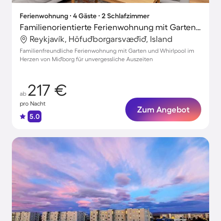
Ferienwohnung ∙ 4 Gäste ∙ 2 Schlafzimmer
Familienorientierte Ferienwohnung mit Garten und Whirlpool | Hallgrímskirkja in der Nähe | Perfekt für die Arbeit von Zuhause
Reykjavík, Höfuðborgarsvæðið, Island
Familienfreundliche Ferienwohnung mit Garten und Whirlpool im
Herzen von Miðborg für unvergessliche Auszeiten
217 €
ab
pro Nacht
Zum Angebot
5.0