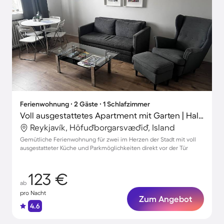
Ferienwohnung ∙ 2 Gäste ∙ 1 Schlafzimmer
Voll ausgestattetes Apartment mit Garten | Hallgrímskirkja in der Nähe
Reykjavík, Höfuðborgarsvæðið, Island
Gemütliche Ferienwohnung für zwei im Herzen der Stadt mit voll
ausgestatteter Küche und Parkmöglichkeiten direkt vor der Tür
123 €
ab
pro Nacht
Zum Angebot
4.6