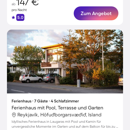
147 €
ab
pro Nacht
Zum Angebot
5.0
Ferienhaus ∙ 7 Gäste ∙ 4 Schlafzimmer
Ferienhaus mit Pool, Terrasse und Garten
Reykjavík, Höfuðborgarsvæðið, Island
Idyllisches Ferienhaus in Laugaras mit Pool und Kamin für
unvergessliche Momente im Garten und auf dem Balkon für bis zu 7