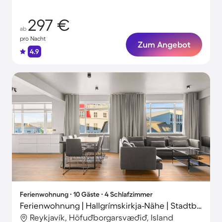
Gäste
297 €
ab
pro Nacht
Zum Angebot
4.9
Ferienwohnung ∙ 10 Gäste ∙ 4 Schlafzimmer
Ferienwohnung | Hallgrímskirkja-Nähe | Stadtblick
Reykjavík, Höfuðborgarsvæðið, Island