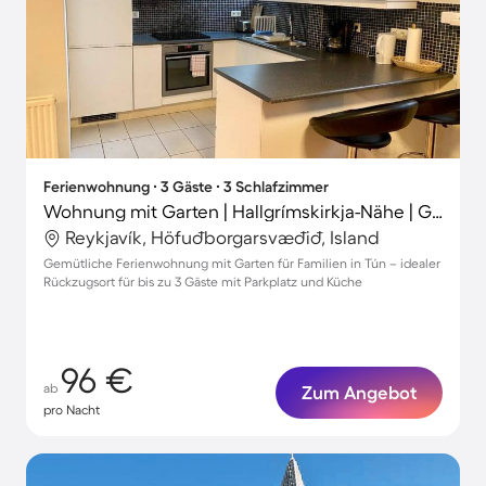
Ferienwohnung ∙ 3 Gäste ∙ 3 Schlafzimmer
Wohnung mit Garten | Hallgrímskirkja-Nähe | Gartenblick
Reykjavík, Höfuðborgarsvæðið, Island
Gemütliche Ferienwohnung mit Garten für Familien in Tún – idealer
Rückzugsort für bis zu 3 Gäste mit Parkplatz und Küche
96 €
ab
Zum Angebot
pro Nacht