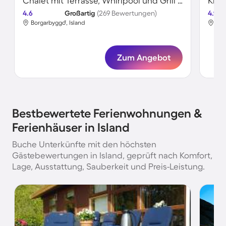
Chalet mit Terrasse, Whirlpool und Grill | Bergblick
4.6
Großartig
(269 Bewertungen)
4.9
Borgarbyggð, Island
Ves
Zum Angebot
Bestbewertete Ferienwohnungen &
Ferienhäuser in Island
Buche Unterkünfte mit den höchsten
Gästebewertungen in Island, geprüft nach Komfort,
Lage, Ausstattung, Sauberkeit und Preis-Leistung.