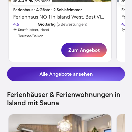
239 €
10
ab
pro Nacht
ab
Ferienhaus ∙ 4 Gäste ∙ 2 Schlafzimmer
Ferie
Ferienhaus NO 1 in Island West. Best View Cottage.
4.6
Großartig
(5 Bewertungen)
4.5
Snæfellsbær, Island
Flj
Terrasse/Balkon
Ter
Zum Angebot
Alle Angebote ansehen
Ferienhäuser & Ferienwohnungen in
Island mit Sauna