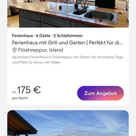
Ferienhaus ∙ 4 Gäste ∙ 2 Schlafzimmer
Ferienhaus mit Grill und Garten | Perfekt für die Arbeit von Zuhause
Flóahreppur, Island
Idyllisches Ferienhaus in Flóahreppur mit Garten für erholsame Tage
und Platz für bis zu vier Gäste
175 €
ab
Zum Angebot
pro Nacht