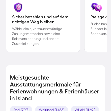
Sicher bezahlen und auf dem
Preisgekr
richtigen Weg bleiben
Erlebe nahtl
Wähle lokale, vertrauenswürdige
Support bei 
Zahlungsmethoden sowie eine
Bedenken.
Reiseversicherung und andere
Zusatzleistungen.
Meistgesuchte
Ausstattungsmerkmale für
Ferienwohnungen & Ferienhäuser
in Island
Pool (700)
Whirlpool (1.485)
WLAN (11.691)