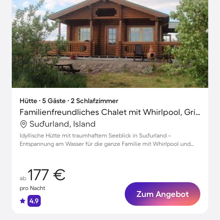
Hütte ∙ 5 Gäste ∙ 2 Schlafzimmer
Familienfreundliches Chalet mit Whirlpool, Grill und Pool | Bergblick | Haustiere sind willkommen
Suðurland, Island
Idyllische Hütte mit traumhaftem Seeblick in Suðurland –
Entspannung am Wasser für die ganze Familie mit Whirlpool und
Garten
177 €
ab
pro Nacht
Zum Angebot
4.9