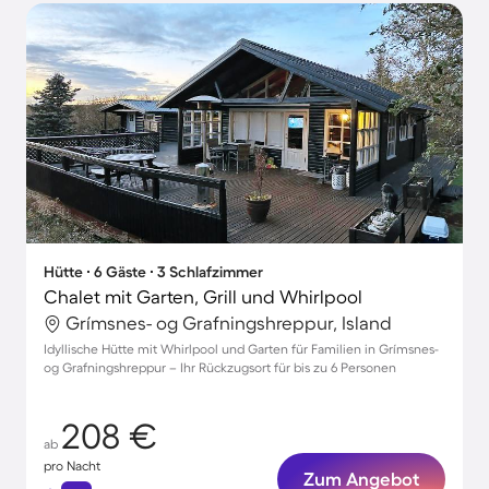
Hütte ∙ 6 Gäste ∙ 3 Schlafzimmer
Chalet mit Garten, Grill und Whirlpool
Grímsnes- og Grafningshreppur, Island
Idyllische Hütte mit Whirlpool und Garten für Familien in Grímsnes-
og Grafningshreppur – Ihr Rückzugsort für bis zu 6 Personen
208 €
ab
pro Nacht
Zum Angebot