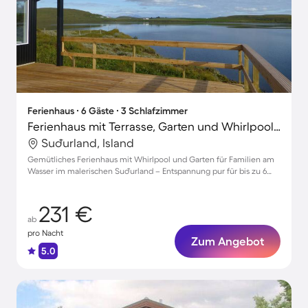
Ferienhaus ∙ 6 Gäste ∙ 3 Schlafzimmer
Ferienhaus mit Terrasse, Garten und Whirlpool | Naturblick
Suðurland, Island
Gemütliches Ferienhaus mit Whirlpool und Garten für Familien am
Wasser im malerischen Suðurland – Entspannung pur für bis zu 6
Gäste
231 €
ab
pro Nacht
Zum Angebot
5.0