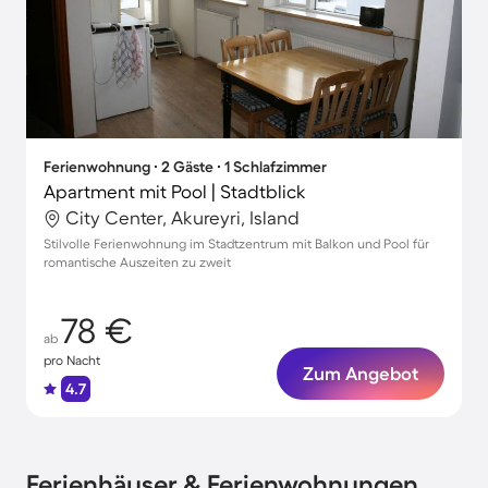
Ferienwohnung ∙ 2 Gäste ∙ 1 Schlafzimmer
Apartment mit Pool | Stadtblick
City Center, Akureyri, Island
Stilvolle Ferienwohnung im Stadtzentrum mit Balkon und Pool für
romantische Auszeiten zu zweit
78 €
ab
pro Nacht
Zum Angebot
4.7
Ferienhäuser & Ferienwohnungen