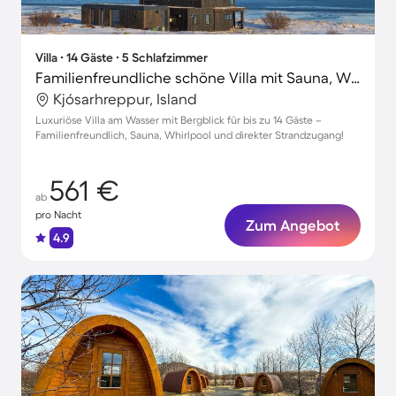
Villa ∙ 14 Gäste ∙ 5 Schlafzimmer
Familienfreundliche schöne Villa mit Sauna, Whirlpool und Garten | Bergblick | Haustiere sind willkommen
Kjósarhreppur, Island
Luxuriöse Villa am Wasser mit Bergblick für bis zu 14 Gäste –
Familienfreundlich, Sauna, Whirlpool und direkter Strandzugang!
561 €
ab
pro Nacht
Zum Angebot
4.9