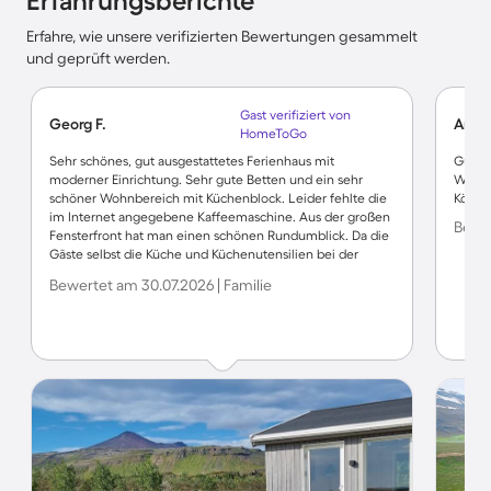
Erfahrungsberichte
Erfahre, wie unsere verifizierten Bewertungen gesammelt
und geprüft werden.
Gast verifiziert von
Georg F.
Angel
HomeToGo
Sehr schönes, gut ausgestattetes Ferienhaus mit
Gute u
moderner Einrichtung. Sehr gute Betten und ein sehr
Wir ha
schöner Wohnbereich mit Küchenblock. Leider fehlte die
Könne
im Internet angegebene Kaffeemaschine. Aus der großen
Bewe
Fensterfront hat man einen schönen Rundumblick. Da die
Gäste selbst die Küche und Küchenutensilien bei der
Abreise reinigen sollen, waren diese nur bedingt sauber.
Bewertet am 30.07.2026 | Familie
Sehr angenehm sind der große Hot Pot, die Sauna und die
dazugehörigen Duschen und Umkleiden. In der
Unterkunft hätte man länger verweilen können. Die Lage
ist optimal für das Erkunden der Halbinsel Snäfellsness.