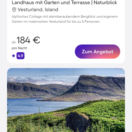
Landhaus mit Garten und Terrasse | Naturblick
Vesturland, Island
Idyllisches Cottage mit atemberaubendem Bergblick und eigenem
Garten im malerischen Vesturland für bis zu 5 Personen.
184 €
ab
pro Nacht
Zum Angebot
4.9