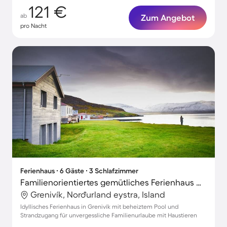
121 €
ab
Zum Angebot
pro Nacht
Ferienhaus ∙ 6 Gäste ∙ 3 Schlafzimmer
Familienorientiertes gemütliches Ferienhaus mit beheiztem Pool und Garten | Naturblick | Haustiere sind willkommen
Grenivík, Norðurland eystra, Island
Idyllisches Ferienhaus in Grenivík mit beheiztem Pool und
Strandzugang für unvergessliche Familienurlaube mit Haustieren