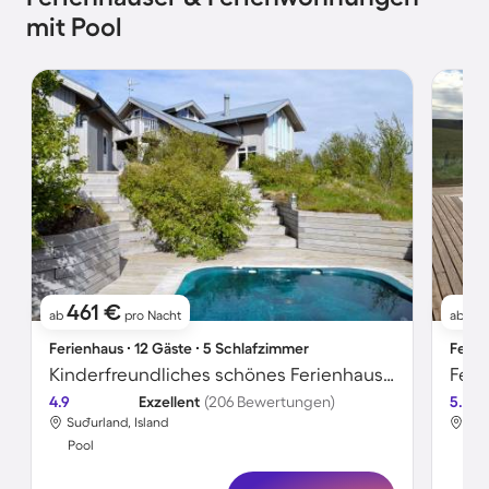
mit Pool
461 €
2.
ab
pro Nacht
ab
Ferienhaus ∙ 12 Gäste ∙ 5 Schlafzimmer
Ferie
Kinderfreundliches schönes Ferienhaus mit beheiztem Pool, Grill und Garten | Bergblick | Perfekt für die Arbeit von Zuhause
4.9
Exzellent
(206 Bewertungen)
5.0
Suðurland, Island
Grí
Pool
Poo