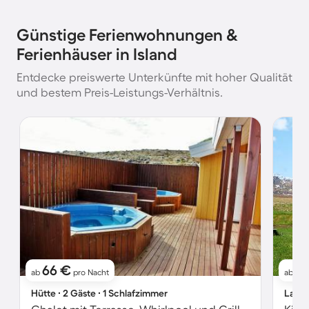
Günstige Ferienwohnungen &
Ferienhäuser in Island
Entdecke preiswerte Unterkünfte mit hoher Qualität
und bestem Preis-Leistungs-Verhältnis.
66 €
1
ab
pro Nacht
ab
Hütte ∙ 2 Gäste ∙ 1 Schlafzimmer
Landh