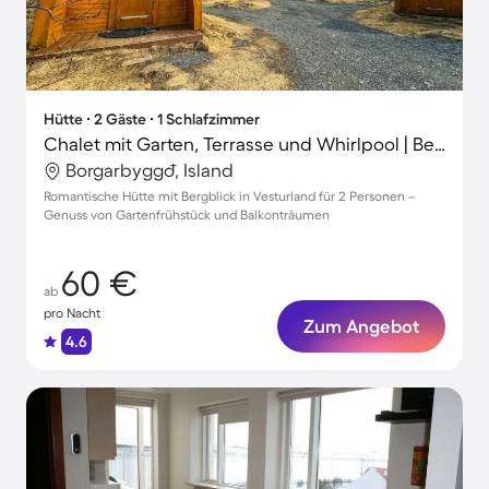
Hütte ∙ 2 Gäste ∙ 1 Schlafzimmer
Chalet mit Garten, Terrasse und Whirlpool | Bergblick | Perfekt für die Arbeit von Zuhause
Borgarbyggð, Island
Romantische Hütte mit Bergblick in Vesturland für 2 Personen –
Genuss von Gartenfrühstück und Balkonträumen
60 €
ab
pro Nacht
Zum Angebot
4.6