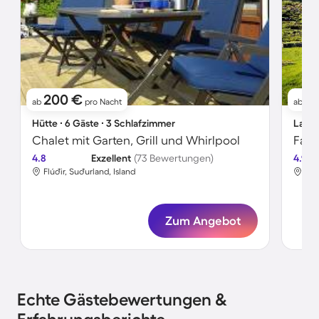
200 €
3
ab
pro Nacht
ab
Hütte ∙ 6 Gäste ∙ 3 Schlafzimmer
Landh
Chalet mit Garten, Grill und Whirlpool
4.8
Exzellent
(73 Bewertungen)
4.9
Flúðir, Suðurland, Island
Flók
Zum Angebot
Echte Gästebewertungen &