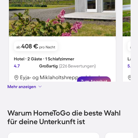
408 €
ab
pro Nacht
ab
Hotel ∙ 2 Gäste ∙ 1 Schlafzimmer
Landh
4.7
Großartig
(226 Bewertungen)
5.0
Eyja- og Miklaholtshreppur, Island
N
Zum Angebot
Mehr anzeigen
Warum HomeToGo die beste Wahl
für deine Unterkunft ist