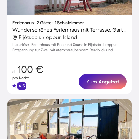
Ferienhaus ∙ 2 Gäste ∙ 1 Schlafzimmer
Wunderschönes Ferienhaus mit Terrasse, Garten und Sauna | Bergblick
Fljótsdalshreppur, Island
Luxuriöses Ferienhaus mit Pool und Sauna in Fljótsdalshreppur –
Entspannung für Zwei mit atemberaubendem Bergblick und
Gartenidylle
100 €
ab
pro Nacht
Zum Angebot
4.5