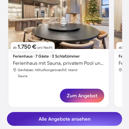
1.750 €
1
ab
pro Nacht
ab
Ferienhaus ∙ 7 Gäste ∙ 3 Schlafzimmer
Ferie
Ferienhaus mit Sauna, privatem Pool und Grill
Garðabær, Höfuðborgarsvæðið, Island
Súl
Sauna
Sa
Zum Angebot
Alle Angebote ansehen