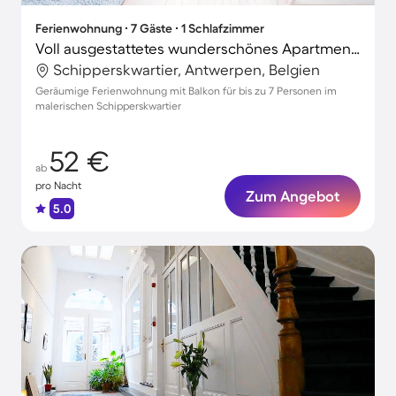
Ferienwohnung ∙ 7 Gäste ∙ 1 Schlafzimmer
Voll ausgestattetes wunderschönes Apartment mit Terrasse | Grote Markt in der Nähe
Schipperskwartier, Antwerpen, Belgien
Geräumige Ferienwohnung mit Balkon für bis zu 7 Personen im
malerischen Schipperskwartier
52 €
ab
pro Nacht
Zum Angebot
5.0