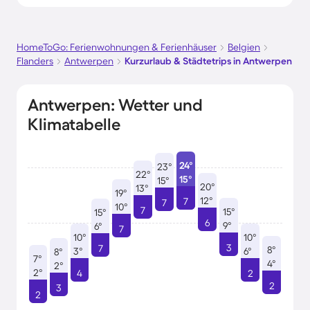
HomeToGo: Ferienwohnungen & Ferienhäuser
Belgien
Flanders
Antwerpen
Kurzurlaub & Städtetrips in Antwerpen
Antwerpen: Wetter und
Klimatabelle
24°
23°
22°
15°
15°
20°
13°
19°
12°
7
7
10°
7
15°
15°
6
9°
6°
7
10°
10°
3
7
8°
3°
6°
8°
7°
4°
2°
2°
4
2
2
3
2