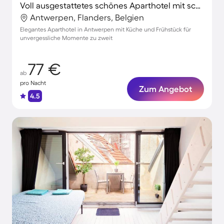
Voll ausgestattetes schönes Aparthotel mit schnellem Internet | Bahnhof Antwerpen-Centraal in der Nähe | Stadtblick | Perfekt für die Arbeit von Zuhause
Antwerpen, Flanders, Belgien
Elegantes Aparthotel in Antwerpen mit Küche und Frühstück für
unvergessliche Momente zu zweit
77 €
ab
pro Nacht
Zum Angebot
4.5