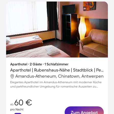
Aparthotel ∙ 2 Gäste ∙ 1 Schlafzimmer
Aparthotel | Rubenshaus-Nähe | Stadtblick | Perfekt für die Arbeit von Zuhause
Amandus-Atheneum, Chinatown, Antwerpen
Elegantes Aparthotel im Amandus-Atheneum mit moderner Küche
und parkfreundlicher Umgebung für romantische Auszeiten zu
zweit
60 €
ab
pro Nacht
Zum Angebot