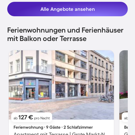
Alle Angebote ansehen
Ferienwohnungen und Ferienhäuser
mit Balkon oder Terrasse
127 €
13
ab
pro Nacht
ab
Ferienwohnung ∙ 9 Gäste ∙ 2 Schlafzimmer
Bed &
Apartment mit Terrasse | Grote Markt-Nähe