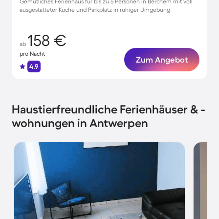
Gemütliches Ferienhaus für bis zu 5 Personen in Berchem mit voll
ausgestatteter Küche und Parkplatz in ruhiger Umgebung
158 €
ab
pro Nacht
Zum Angebot
4.9
Haustierfreundliche Ferienhäuser & -
wohnungen in Antwerpen