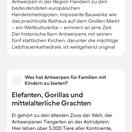
Antwerpen in der Region Flandern zu den
bedeutendsten europäischen
Handelsmetropolen. Imposante Bauwerke wie
das prachtvolle Rathaus auf dem Großen Markt
– ein Weltkulturerbe – erinnern an jene Zeit.
Der historische Kern Antwerpens mit seinen
fünf stattlichen Kirchen, darunter die mächtige
Liebfrauenkathedrale, ist weitgehend original
erhalten. Zahlreiche Epochen vom Mittelalter
über Renaissance und Barock bis Jugendstil
und Art déco prägen die Stadtszenerie. Von
den zentralen Apartments und
Was hat Antwerpen für Familien mit
Ferienwohnungen erreichen Sie rasch alle
Kindern zu bieten?
Attraktionen und auch das Schelde-Ufer.
Elefanten, Gorillas und
mittelalterliche Grachten
Er gehört zu den ältesten Zoos der Welt, der
Antwerpener Tiergarten an der Astridplein.
Hier leben über 5.000 Tiere aller Kontinente,