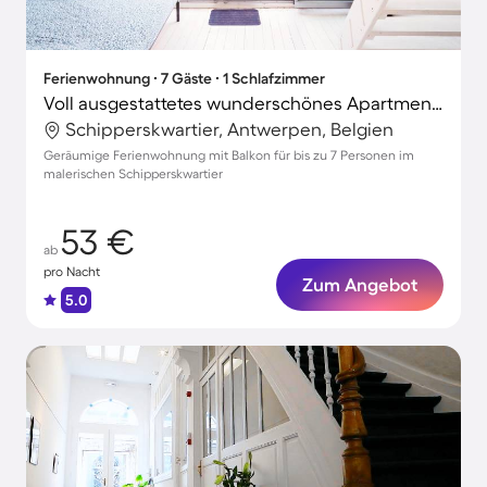
Ferienwohnung ∙ 7 Gäste ∙ 1 Schlafzimmer
Voll ausgestattetes wunderschönes Apartment mit Terrasse | Grote Markt in der Nähe
Schipperskwartier, Antwerpen, Belgien
Geräumige Ferienwohnung mit Balkon für bis zu 7 Personen im
malerischen Schipperskwartier
53 €
ab
pro Nacht
Zum Angebot
5.0