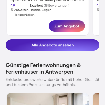
4.9
Exzellent
(18 Bewertungen)
4.4
Antwerpen, Flanders, Belgien
Bre
Terrasse/Balkon
Ter
Zum Angebot
Alle Angebote ansehen
Günstige Ferienwohnungen &
Ferienhäuser in Antwerpen
Entdecke preiswerte Unterkünfte mit hoher Qualität
und bestem Preis-Leistungs-Verhältnis.