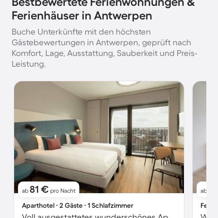
Bestbewertete Ferienwohnungen &
Ferienhäuser in Antwerpen
Buche Unterkünfte mit den höchsten
Gästebewertungen in Antwerpen, geprüft nach
Komfort, Lage, Ausstattung, Sauberkeit und Preis-
Leistung.
81 €
6
ab
pro Nacht
ab
Aparthotel ∙ 2 Gäste ∙ 1 Schlafzimmer
Ferie
Voll ausgestattetes wunderschönes Aparthotel mit schnellem Internet | Bahnhof Antwerpen-Centraal-Nähe | Ideal für Homeoffice