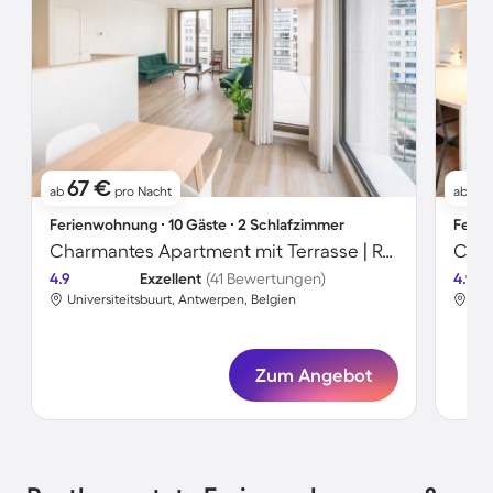
67 €
1
ab
pro Nacht
ab
Ferienwohnung ∙ 10 Gäste ∙ 2 Schlafzimmer
Ferie
Charmantes Apartment mit Terrasse | Rubenshaus in der Nähe
4.9
Exzellent
(41 Bewertungen)
4.9
Universiteitsbuurt, Antwerpen, Belgien
His
Zum Angebot