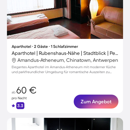
Aparthotel ∙ 2 Gäste ∙ 1 Schlafzimmer
Aparthotel | Rubenshaus-Nähe | Stadtblick | Perfekt für die Arbeit von Zuhause
Amandus-Atheneum, Chinatown, Antwerpen
Elegantes Aparthotel im Amandus-Atheneum mit moderner Küche
und parkfreundlicher Umgebung für romantische Auszeiten zu
zweit
60 €
ab
pro Nacht
Zum Angebot
3.3