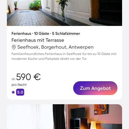
Ferienhaus ∙ 10 Gäste ∙ 5 Schlafzimmer
Ferienhaus mit Terrasse
Seefhoek, Borgerhout, Antwerpen
Familienfreundliches Ferienhaus in Seefhoek für bis zu 10 Gäste mit
moderner Küche und Parkplatz direkt vor der Tür
590 €
ab
pro Nacht
Zum Angebot
5.0