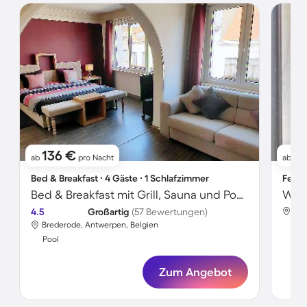
136 €
8
ab
pro Nacht
ab
Bed & Breakfast ∙ 4 Gäste ∙ 1 Schlafzimmer
Ferie
Bed & Breakfast mit Grill, Sauna und Pool | Ideal für Homeoffice
4.5
Großartig
(57 Bewertungen)
See
Brederode, Antwerpen, Belgien
Poo
Pool
Zum Angebot