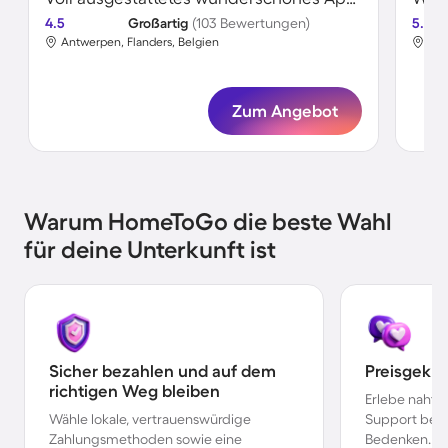
4.5
Großartig
(103 Bewertungen)
5.0
Antwerpen, Flanders, Belgien
Uni
Zum Angebot
Warum HomeToGo die beste Wahl
für deine Unterkunft ist
Sicher bezahlen und auf dem
Preisgekr
richtigen Weg bleiben
Erlebe nahtl
Wähle lokale, vertrauenswürdige
Support bei 
Zahlungsmethoden sowie eine
Bedenken.