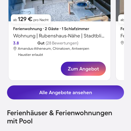
129 €
1
ab
pro Nacht
ab
Ferienwohnung ∙ 2 Gäste ∙ 1 Schlafzimmer
Ferie
Wohnung | Rubenshaus-Nähe | Stadtblick
3.8
Gut
(28 Bewertungen)
Har
Amandus-Atheneum, Chinatown, Antwerpen
Hau
Haustier erlaubt
Zum Angebot
Alle Angebote ansehen
Ferienhäuser & Ferienwohnungen
mit Pool