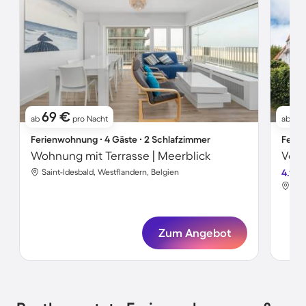
69 €
2
ab
pro Nacht
ab
Ferienwohnung ∙ 4 Gäste ∙ 2 Schlafzimmer
Ferie
Wohnung mit Terrasse | Meerblick
Saint-Idesbald, Westflandern, Belgien
4.1
Sai
Zum Angebot