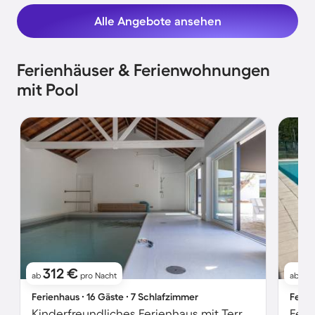
Alle Angebote ansehen
Ferienhäuser & Ferienwohnungen
mit Pool
312 €
11
ab
pro Nacht
ab
Ferienhaus ∙ 16 Gäste ∙ 7 Schlafzimmer
Ferie
Kinderfreundliches Ferienhaus mit Terrasse, Grill und Garten