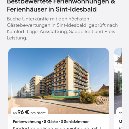
Bestbewertete Ferienwohnungen &
Ferienhäuser in Sint-Idesbald
Buche Unterkünfte mit den höchsten
Gästebewertungen in Sint-Idesbald, geprüft nach
Komfort, Lage, Ausstattung, Sauberkeit und Preis-
Leistung.
96 €
1
ab
pro Nacht
ab
Ferienwohnung ∙ 8 Gäste ∙ 3 Schlafzimmer
Maiso
Kinderfreundliche Ferienwohnung mit Terrasse, Grill und Garten | Neben dem Strand