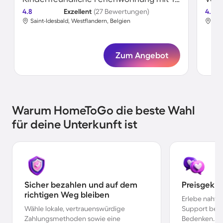
4.8
Exzellent
(27 Bewertungen)
4.6
Saint-Idesbald, Westflandern, Belgien
Sai
Zum Angebot
Warum HomeToGo die beste Wahl
für deine Unterkunft ist
Sicher bezahlen und auf dem
Preisgekr
richtigen Weg bleiben
Erlebe nahtl
Wähle lokale, vertrauenswürdige
Support bei 
Zahlungsmethoden sowie eine
Bedenken.