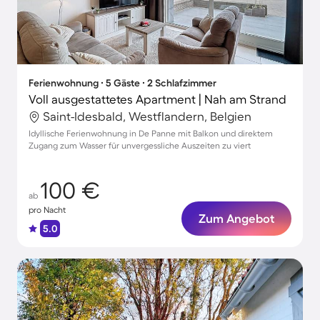
Ferienwohnung ∙ 5 Gäste ∙ 2 Schlafzimmer
Voll ausgestattetes Apartment | Nah am Strand
Saint-Idesbald, Westflandern, Belgien
Idyllische Ferienwohnung in De Panne mit Balkon und direktem
Zugang zum Wasser für unvergessliche Auszeiten zu viert
100 €
ab
pro Nacht
Zum Angebot
5.0