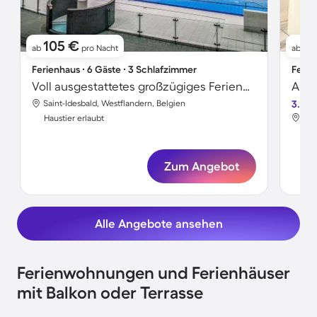
105 €
7
ab
pro Nacht
ab
Ferienhaus ∙ 6 Gäste ∙ 3 Schlafzimmer
Ferie
Voll ausgestattetes großzügiges Ferienhaus mit Garten, Terrasse und Grill | Haustiere sind willkommen
Saint-Idesbald, Westflandern, Belgien
3.7
Sai
Haustier erlaubt
Hau
Zum Angebot
Alle Angebote ansehen
Ferienwohnungen und Ferienhäuser
mit Balkon oder Terrasse