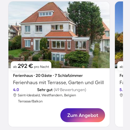
292 €
71
ab
pro Nacht
ab
Ferienhaus ∙ 20 Gäste ∙ 7 Schlafzimmer
Ferie
Ferienhaus mit Terrasse, Garten und Grill
4.0
Sehr gut
(49 Bewertungen)
5.0
Saint-Idesbald, Westflandern, Belgien
Sai
Terrasse/Balkon
Ter
Zum Angebot