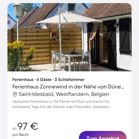
Ferienhaus ∙ 6 Gäste ∙ 3 Schlafzimmer
Ferienhaus Zonnewind in der Nähe von Dünen und Wald
Saint-Idesbald, Westflandern, Belgien
Idyllisches Ferienhaus in De Panne mit Pool und Kamin für
erholsame Tage mit der Familie oder Freunden, Haustiere
willkommen!
97 €
ab
pro Nacht
Zum Angebot