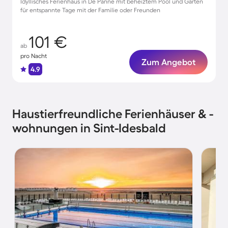
Idyllisches Ferienhaus in De Panne mit beheiztem Pool und Garten
für entspannte Tage mit der Familie oder Freunden
101 €
ab
pro Nacht
Zum Angebot
4.9
Haustierfreundliche Ferienhäuser & -
wohnungen in Sint-Idesbald