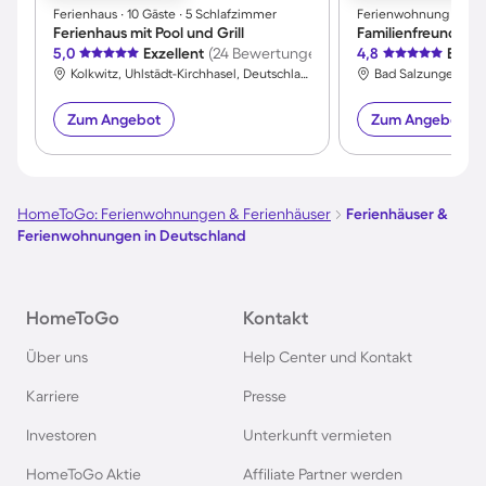
Ferienhaus ∙ 10 Gäste ∙ 5 Schlafzimmer
Ferienwohnung ∙ 2 Gäs
Ferienhaus mit Pool und Grill
Familienfreundlich
5,0
Exzellent
(24 Bewertungen)
4,8
Exzel
Kolkwitz, Uhlstädt-Kirchhasel, Deutschland
Zum Angebot
Zum Angebot
HomeToGo: Ferienwohnungen & Ferienhäuser
Ferienhäuser &
Ferienwohnungen in Deutschland
HomeToGo
Kontakt
Über uns
Help Center und Kontakt
Karriere
Presse
Investoren
Unterkunft vermieten
HomeToGo Aktie
Affiliate Partner werden