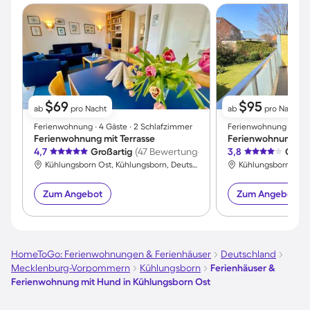
$69
$95
ab
pro Nacht
ab
pro Nacht
Ferienwohnung ∙ 4 Gäste ∙ 2 Schlafzimmer
Ferienwohnung ∙ 4 Gäs
Ferienwohnung mit Terrasse
4,7
Großartig
(47 Bewertungen)
3,8
Gut
(
Kühlungsborn Ost, Kühlungsborn, Deutschland
Zum Angebot
Zum Angebot
HomeToGo: Ferienwohnungen & Ferienhäuser
Deutschland
Mecklenburg-Vorpommern
Kühlungsborn
Ferienhäuser &
Ferienwohnung mit Hund in Kühlungsborn Ost