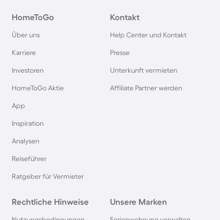
HomeToGo
Kontakt
Über uns
Help Center und Kontakt
Karriere
Presse
Investoren
Unterkunft vermieten
HomeToGo Aktie
Affiliate Partner werden
App
Inspiration
Analysen
Reiseführer
Ratgeber für Vermieter
Rechtliche Hinweise
Unsere Marken
Nutzungsbedingungen
Ferienwohnung verwalten