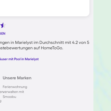
GEN
en in Marielyst im Durchschnitt mit 4.2 von 5
n Gästebewertungen auf HomeToGo.
user mit Pool in Marielyst
Unsere Marken
Ferienwohnung
en
verwalten mit
Smoobu
g