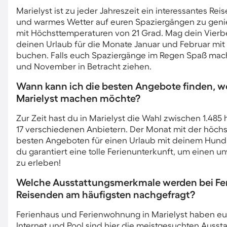
Marielyst ist zu jeder Jahreszeit ein interessantes 
und warmes Wetter auf euren Spaziergängen zu genie
mit Höchsttemperaturen von 21 Grad. Mag dein Vierbei
deinen Urlaub für die Monate Januar und Februar mit
buchen. Falls euch Spaziergänge im Regen Spaß mac
und November in Betracht ziehen.
Wann kann ich die besten Angebote finden, w
Marielyst machen möchte?
Zur Zeit hast du in Marielyst die Wahl zwischen 1.485
17 verschiedenen Anbietern. Der Monat mit der höchs
besten Angeboten für einen Urlaub mit deinem Hund in M
du garantiert eine tolle Ferienunterkunft, um einen 
zu erleben!
Welche Ausstattungsmerkmale werden bei Feri
Reisenden am häufigsten nachgefragt?
Ferienhaus und Ferienwohnung in Marielyst haben euch
Internet und Pool sind hier die meistgesuchten Auss