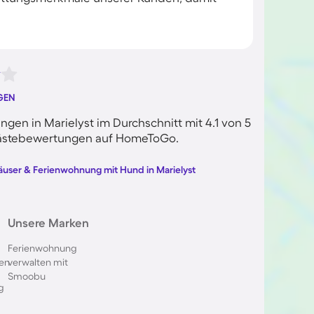
GEN
en in Marielyst im Durchschnitt mit 4.1 von 5
n Gästebewertungen auf HomeToGo.
äuser & Ferienwohnung mit Hund in Marielyst
Unsere Marken
Ferienwohnung
en
verwalten mit
Smoobu
g