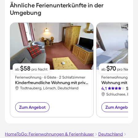
Ähnliche Ferienunterkünfte in der
Umgebung
$58
$70
ab
pro Nacht
ab
pro Nacht
Ferienwohnung ∙ 6 Gäste ∙ 2 Schlafzimmer
Ferienwohnung ∙ 4 Gäs
Kinderfreundliche Wohnung mit privatem Pool | Nah am Skifahren
Todtnauberg, Lörrach, Deutschland
4,1
Sehr 
Zum Angebot
Zum Angebot
HomeToGo: Ferienwohnungen & Ferienhäuser
Deutschland