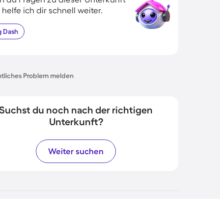
 helfe ich dir schnell weiter.
g
Dash
tliches Problem melden
Suchst du noch nach der richtigen
Unterkunft?
Weiter suchen