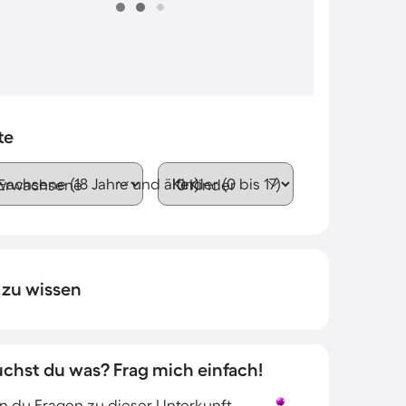
te
wachsene (18 Jahre und älter)
Kinder (0 bis 17)
 zu wissen
uchst du was? Frag mich einfach!
 du Fragen zu dieser Unterkunft