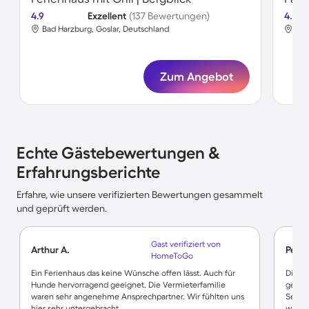
4.9
Exzellent
(137 Bewertungen)
4.8
Bad Harzburg, Goslar, Deutschland
Bad
Zum Angebot
Echte Gästebewertungen &
Erfahrungsberichte
Erfahre, wie unsere verifizierten Bewertungen gesammelt
und geprüft werden.
Gast verifiziert von
Arthur A.
Pedro
HomeToGo
Ein Ferienhaus das keine Wünsche offen lässt. Auch für
Die fe
Hunde hervorragend geeignet. Die Vermieterfamilie
gedac
waren sehr angenehme Ansprechpartner. Wir fühlten uns
Sehr 
hier sehr untergebracht.
waren 