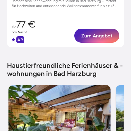
Romantische Ferienwohnung mit Balkon in Bad Harzburg – Perfekt
für Hochzeiten und entspannende Wellnessmomente für bis zu 3
Gäste
77 €
ab
pro Nacht
Zum Angebot
4.9
Haustierfreundliche Ferienhäuser & -
wohnungen in Bad Harzburg