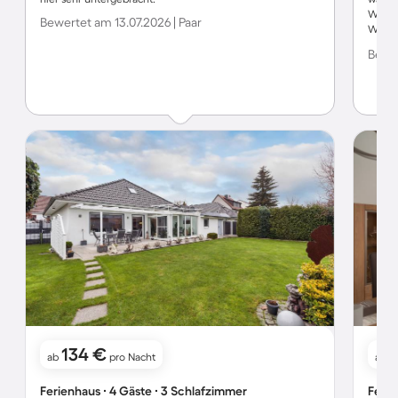
WLAN.
Bewertet am 13.07.2026 | Paar
Wasch
super 
Bewer
Beans
134 €
ab
pro Nacht
ab
Ferienhaus ∙ 4 Gäste ∙ 3 Schlafzimmer
Ferie