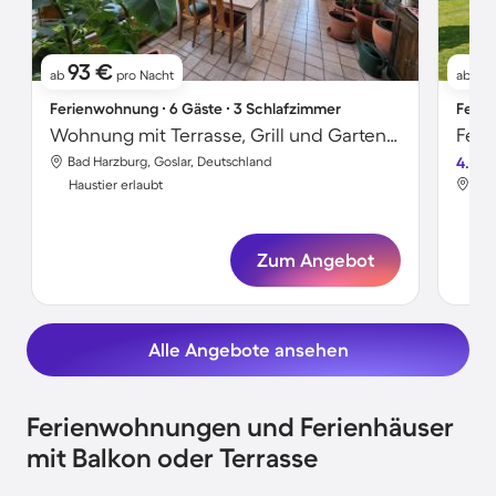
93 €
7
ab
pro Nacht
ab
Ferienwohnung ∙ 6 Gäste ∙ 3 Schlafzimmer
Ferie
Wohnung mit Terrasse, Grill und Garten | Haustiere erlaubt
Bad Harzburg, Goslar, Deutschland
4.4
Bad
Haustier erlaubt
Hau
Zum Angebot
Alle Angebote ansehen
Ferienwohnungen und Ferienhäuser
mit Balkon oder Terrasse