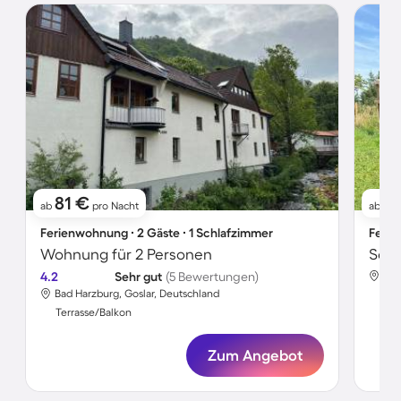
81 €
9
ab
pro Nacht
ab
Ferienwohnung ∙ 2 Gäste ∙ 1 Schlafzimmer
Ferie
Wohnung für 2 Personen
4.2
Sehr gut
(5 Bewertungen)
Bad
Bad Harzburg, Goslar, Deutschland
Ter
Terrasse/Balkon
Zum Angebot