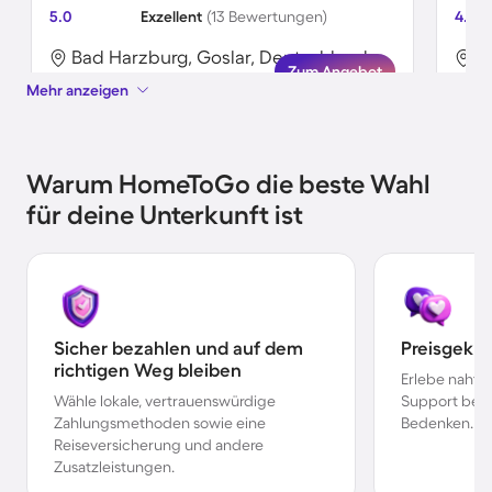
5.0
Exzellent
(13 Bewertungen)
4.7
Bad Harzburg, Goslar, Deutschland
B
Zum Angebot
Mehr anzeigen
Warum HomeToGo die beste Wahl
für deine Unterkunft ist
Sicher bezahlen und auf dem
Preisgekr
richtigen Weg bleiben
Erlebe nahtl
Wähle lokale, vertrauenswürdige
Support bei 
Zahlungsmethoden sowie eine
Bedenken.
Reiseversicherung und andere
Zusatzleistungen.