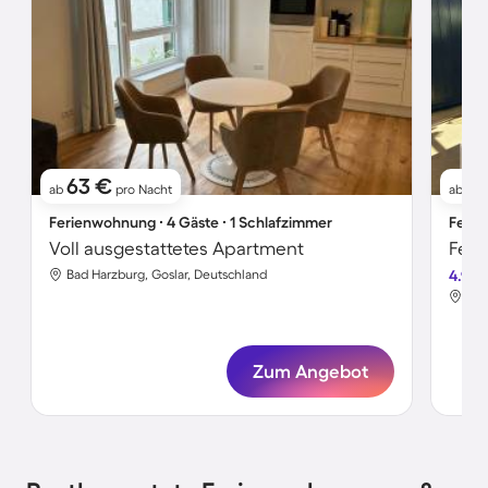
63 €
7
ab
pro Nacht
ab
Ferienwohnung ∙ 4 Gäste ∙ 1 Schlafzimmer
Ferie
Voll ausgestattetes Apartment
Bad Harzburg, Goslar, Deutschland
4.9
Bad
Zum Angebot