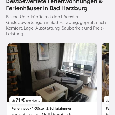
Bestbewertete Ferienwohnungen &
Ferienhäuser in Bad Harzburg
Buche Unterkünfte mit den höchsten
Gästebewertungen in Bad Harzburg, geprüft nach
Komfort, Lage, Ausstattung, Sauberkeit und Preis-
Leistung.
71 €
6
ab
pro Nacht
ab
Ferienhaus ∙ 4 Gäste ∙ 2 Schlafzimmer
Ferie
Ferienhaus mit Grill | Bergblick