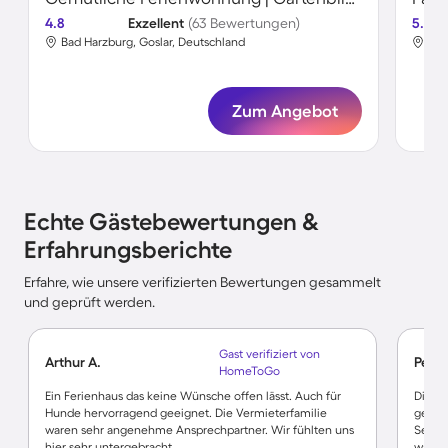
4.8
Exzellent
(63 Bewertungen)
5.0
Bad Harzburg, Goslar, Deutschland
Bad
Zum Angebot
Echte Gästebewertungen &
Erfahrungsberichte
Erfahre, wie unsere verifizierten Bewertungen gesammelt
und geprüft werden.
Gast verifiziert von
Arthur A.
Pedro
HomeToGo
Ein Ferienhaus das keine Wünsche offen lässt. Auch für
Die fe
Hunde hervorragend geeignet. Die Vermieterfamilie
gedac
waren sehr angenehme Ansprechpartner. Wir fühlten uns
Sehr 
hier sehr untergebracht.
waren 