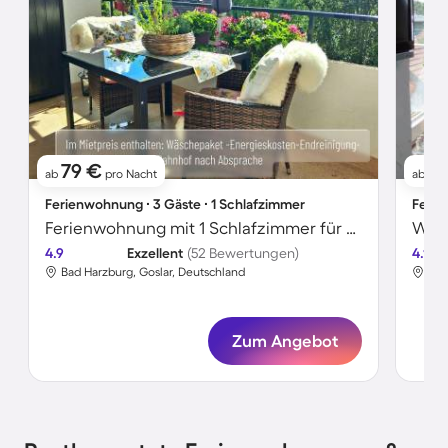
79 €
7
ab
pro Nacht
ab
Ferienwohnung ∙ 3 Gäste ∙ 1 Schlafzimmer
Ferie
Ferienwohnung mit 1 Schlafzimmer für 3 Personen
Wohn
4.9
Exzellent
(52 Bewertungen)
4.1
Bad Harzburg, Goslar, Deutschland
Bad
Zum Angebot