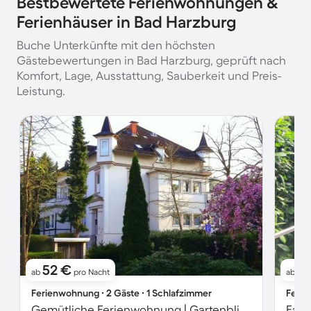
Bestbewertete Ferienwohnungen &
Ferienhäuser in Bad Harzburg
Buche Unterkünfte mit den höchsten
Gästebewertungen in Bad Harzburg, geprüft nach
Komfort, Lage, Ausstattung, Sauberkeit und Preis-
Leistung.
52 €
61
ab
pro Nacht
ab
Ferienwohnung ∙ 2 Gäste ∙ 1 Schlafzimmer
Ferie
Gemütliche Ferienwohnung | Gartenblick