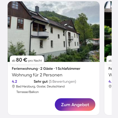
80 €
5
ab
pro Nacht
ab
Ferienwohnung ∙ 2 Gäste ∙ 1 Schlafzimmer
Ferie
Wohnung für 2 Personen
Wohn
4.2
Sehr gut
(5 Bewertungen)
4.0
Bad Harzburg, Goslar, Deutschland
Bad
Terrasse/Balkon
Ter
Zum Angebot