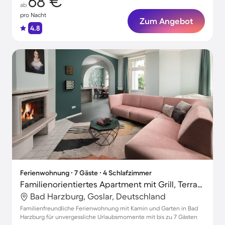
68 €
ab
pro Nacht
Zum Angebot
4.8
Ferienwohnung ∙ 7 Gäste ∙ 4 Schlafzimmer
Familienorientiertes Apartment mit Grill, Terrasse und Garten | Haustiere erlaubt
Bad Harzburg, Goslar, Deutschland
Familienfreundliche Ferienwohnung mit Kamin und Garten in Bad
Harzburg für unvergessliche Urlaubsmomente mit bis zu 7 Gästen