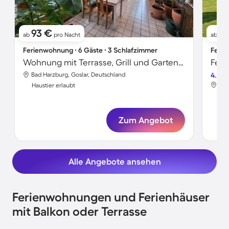
93 €
7
ab
pro Nacht
ab
Ferienwohnung ∙ 6 Gäste ∙ 3 Schlafzimmer
Ferie
Wohnung mit Terrasse, Grill und Garten | Haustiere erlaubt
Bad Harzburg, Goslar, Deutschland
4.4
Bad
Haustier erlaubt
Hau
Zum Angebot
Alle Angebote ansehen
Ferienwohnungen und Ferienhäuser
mit Balkon oder Terrasse