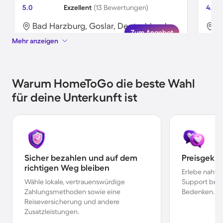
5.0
Exzellent
(13 Bewertungen)
4.7
Bad Harzburg, Goslar, Deutschland
B
Zum Angebot
Mehr anzeigen
Warum HomeToGo die beste Wahl
für deine Unterkunft ist
Sicher bezahlen und auf dem
Preisgekr
richtigen Weg bleiben
Erlebe nahtl
Wähle lokale, vertrauenswürdige
Support bei 
Zahlungsmethoden sowie eine
Bedenken.
Reiseversicherung und andere
Zusatzleistungen.