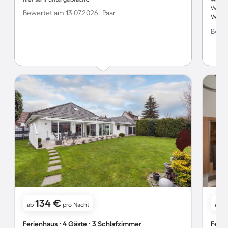
WLAN.
Bewertet am 13.07.2026 | Paar
Wasch
super 
Bewer
Beans
134 €
ab
pro Nacht
ab
Ferienhaus ∙ 4 Gäste ∙ 3 Schlafzimmer
Ferie