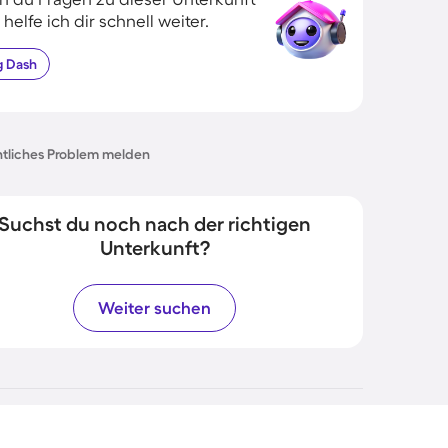
 helfe ich dir schnell weiter.
g
Dash
tliches Problem melden
Suchst du noch nach der richtigen
Unterkunft?
Weiter suchen