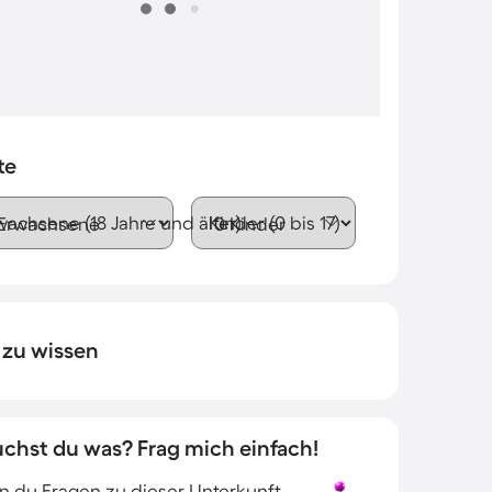
te
wachsene (18 Jahre und älter)
Kinder (0 bis 17)
 zu wissen
uchst du was? Frag mich einfach!
 du Fragen zu dieser Unterkunft