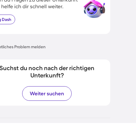
 helfe ich dir schnell weiter.
g
Dash
tliches Problem melden
Suchst du noch nach der richtigen
Unterkunft?
Weiter suchen