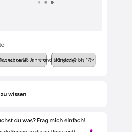
te
wachsene (18 Jahre und älter)
Kinder (0 bis 17)
 zu wissen
uchst du was? Frag mich einfach!
 du Fragen zu dieser Unterkunft