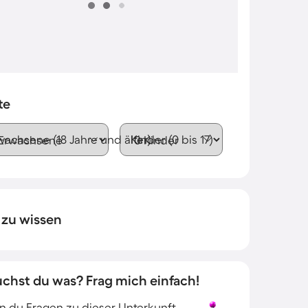
te
wachsene (18 Jahre und älter)
Kinder (0 bis 17)
 zu wissen
uchst du was? Frag mich einfach!
 du Fragen zu dieser Unterkunft