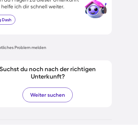
 helfe ich dir schnell weiter.
g
Dash
tliches Problem melden
Suchst du noch nach der richtigen
Unterkunft?
Weiter suchen