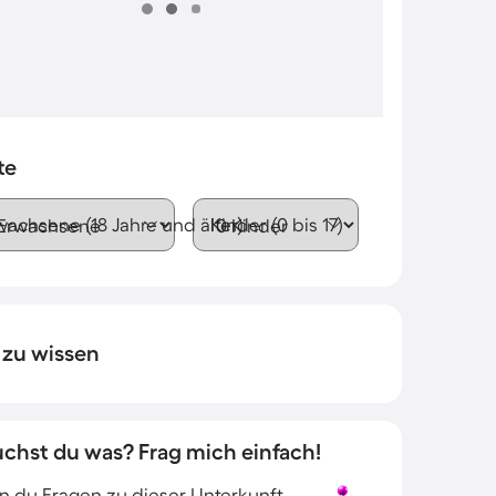
te
wachsene (18 Jahre und älter)
Kinder (0 bis 17)
 zu wissen
uchst du was? Frag mich einfach!
 du Fragen zu dieser Unterkunft