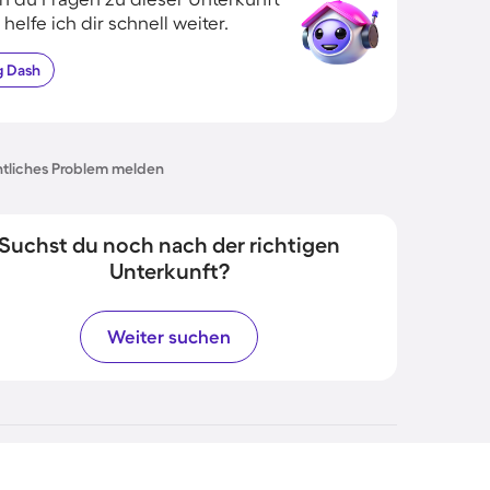
 helfe ich dir schnell weiter.
g
Dash
tliches Problem melden
Suchst du noch nach der richtigen
Unterkunft?
Weiter suchen