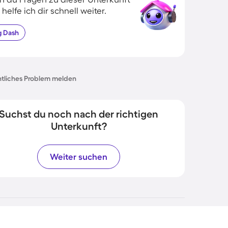
 helfe ich dir schnell weiter.
g
Dash
tliches Problem melden
Suchst du noch nach der richtigen
Unterkunft?
Weiter suchen