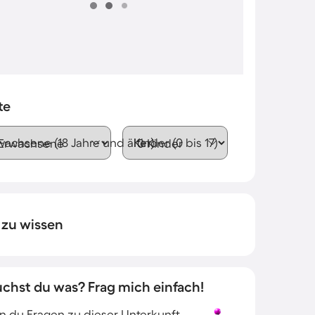
te
wachsene (18 Jahre und älter)
Kinder (0 bis 17)
 zu wissen
uchst du was? Frag mich einfach!
 du Fragen zu dieser Unterkunft