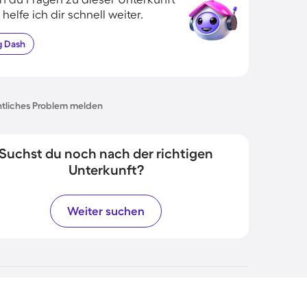
 helfe ich dir schnell weiter.
g
Dash
tliches Problem melden
Suchst du noch nach der richtigen
Unterkunft?
Weiter suchen