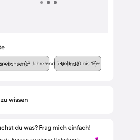
te
wachsene (18 Jahre und älter)
Kinder (0 bis 17)
 zu wissen
uchst du was? Frag mich einfach!
 du Fragen zu dieser Unterkunft