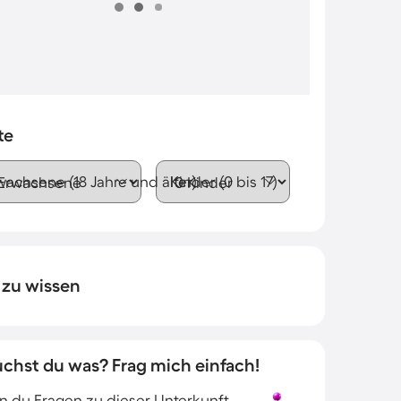
te
wachsene (18 Jahre und älter)
Kinder (0 bis 17)
 zu wissen
uchst du was? Frag mich einfach!
 du Fragen zu dieser Unterkunft