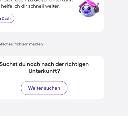
 helfe ich dir schnell weiter.
g
Dash
tliches Problem melden
Suchst du noch nach der richtigen
Unterkunft?
Weiter suchen