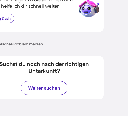
 helfe ich dir schnell weiter.
g
Dash
tliches Problem melden
Suchst du noch nach der richtigen
Unterkunft?
Weiter suchen