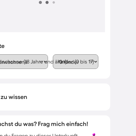
te
wachsene (18 Jahre und älter)
Kinder (0 bis 17)
 zu wissen
uchst du was? Frag mich einfach!
 du Fragen zu dieser Unterkunft