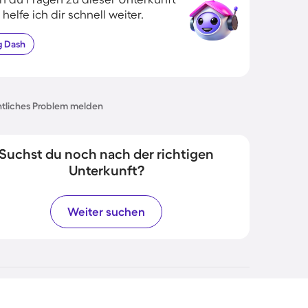
 helfe ich dir schnell weiter.
g
Dash
tliches Problem melden
Suchst du noch nach der richtigen
Unterkunft?
Weiter suchen