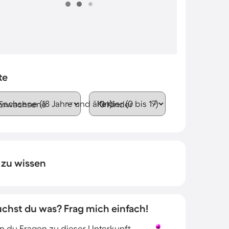
te
wachsene (18 Jahre und älter)
Kinder (0 bis 17)
 zu wissen
uchst du was? Frag mich einfach!
 du Fragen zu dieser Unterkunft