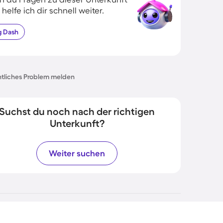
 helfe ich dir schnell weiter.
g
Dash
tliches Problem melden
Suchst du noch nach der richtigen
Unterkunft?
Weiter suchen