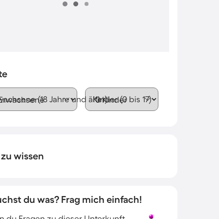
te
wachsene (18 Jahre und älter)
Kinder (0 bis 17)
 zu wissen
uchst du was? Frag mich einfach!
 du Fragen zu dieser Unterkunft