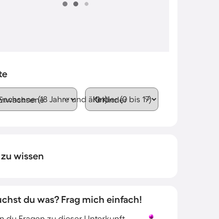
te
wachsene (18 Jahre und älter)
Kinder (0 bis 17)
 zu wissen
uchst du was? Frag mich einfach!
 du Fragen zu dieser Unterkunft