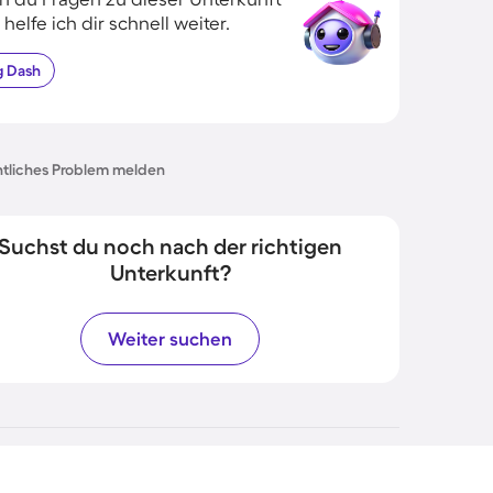
 helfe ich dir schnell weiter.
g
Dash
tliches Problem melden
Suchst du noch nach der richtigen
Unterkunft?
Weiter suchen