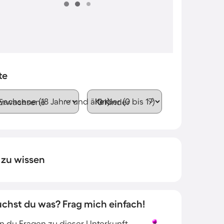
te
wachsene (18 Jahre und älter)
Kinder (0 bis 17)
 zu wissen
uchst du was? Frag mich einfach!
 du Fragen zu dieser Unterkunft