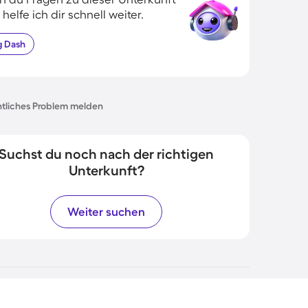
 helfe ich dir schnell weiter.
g
Dash
tliches Problem melden
Suchst du noch nach der richtigen
Unterkunft?
Weiter suchen