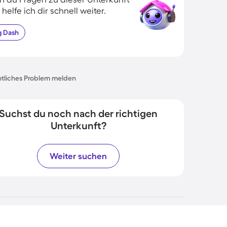
 helfe ich dir schnell weiter.
g
Dash
tliches Problem melden
Suchst du noch nach der richtigen
Unterkunft?
Weiter suchen