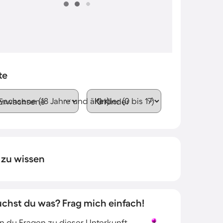
te
wachsene (18 Jahre und älter)
Kinder (0 bis 17)
 zu wissen
uchst du was? Frag mich einfach!
 du Fragen zu dieser Unterkunft