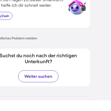
 helfe ich dir schnell weiter.
g
Dash
tliches Problem melden
Suchst du noch nach der richtigen
Unterkunft?
Weiter suchen