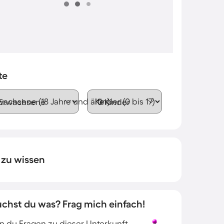
te
wachsene (18 Jahre und älter)
Kinder (0 bis 17)
 zu wissen
uchst du was? Frag mich einfach!
 du Fragen zu dieser Unterkunft