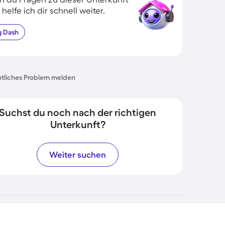
 helfe ich dir schnell weiter.
g
Dash
tliches Problem melden
Suchst du noch nach der richtigen
Unterkunft?
Weiter suchen