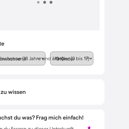
te
wachsene (18 Jahre und älter)
Kinder (0 bis 17)
 zu wissen
uchst du was? Frag mich einfach!
 du Fragen zu dieser Unterkunft