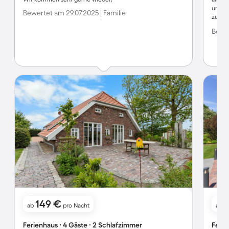
unsre
Bewertet am 29.07.2025 | Familie
zurec
Winte
Bewer
konnte
schöne
Sehens
zu er
149 €
ab
pro Nacht
ab
Ferienhaus ∙ 4 Gäste ∙ 2 Schlafzimmer
Ferie