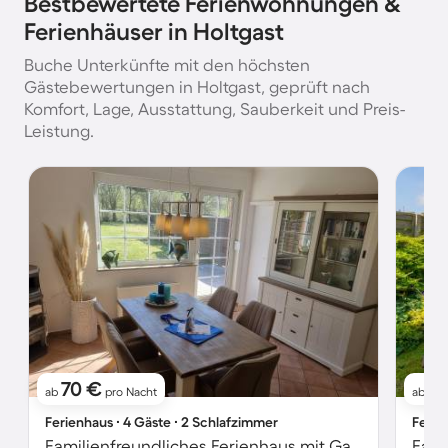
Bestbewertete Ferienwohnungen &
Ferienhäuser in Holtgast
Buche Unterkünfte mit den höchsten
Gästebewertungen in Holtgast, geprüft nach
Komfort, Lage, Ausstattung, Sauberkeit und Preis-
Leistung.
70 €
91
ab
pro Nacht
ab
Ferienhaus ∙ 4 Gäste ∙ 2 Schlafzimmer
Ferie
Familienfreundliches Ferienhaus mit Garten, Grill und Terrasse | Haustiere erlaubt