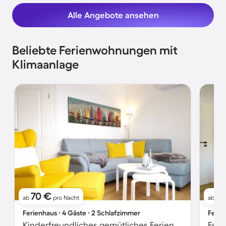
Alle Angebote ansehen
Beliebte Ferienwohnungen mit
Klimaanlage
70 €
6
ab
pro Nacht
ab
Ferienhaus ∙ 4 Gäste ∙ 2 Schlafzimmer
Ferie
Kinderfreundliches gemütliches Ferienhaus mit Grill, Garten und Terrasse | Gartenblick | Haustierfreundlich