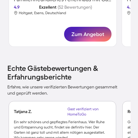
4.9
Exzellent
(52 Bewertungen)
4.6
Holtgast, Esens, Deutschland
Hol
Zum Angebot
Echte Gästebewertungen &
Erfahrungsberichte
Erfahre, wie unsere verifizierten Bewertungen gesammelt
und geprüft werden.
Gast verifiziert von
Tatjana Z.
Rolf P
HomeToGo
Ein sehr schönes und gepflegtes Ferienhaus. Wer Ruhe
Gemüt
und Entspannung sucht, findet sie definitiv hier. Der
aber n
Garten ist ganz toll und mit allem nötigen ausgestattet.
ebener
Wir kommen sehr gerne wieder!
allein