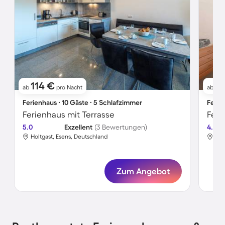
114 €
6
ab
pro Nacht
ab
Ferienhaus ∙ 10 Gäste ∙ 5 Schlafzimmer
Ferie
Ferienhaus mit Terrasse
5.0
Exzellent
(3 Bewertungen)
4.6
Holtgast, Esens, Deutschland
Hol
Zum Angebot