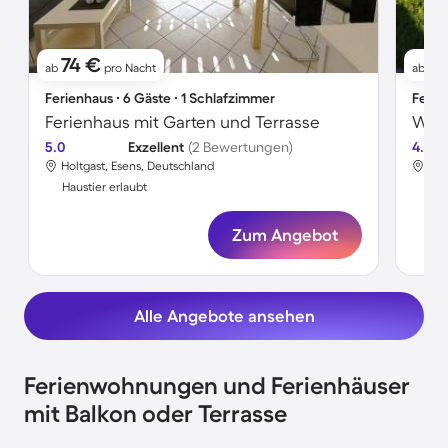
74 €
5
ab
pro Nacht
ab
Ferienhaus ∙ 6 Gäste ∙ 1 Schlafzimmer
Ferie
Ferienhaus mit Garten und Terrasse
5.0
Exzellent
(2 Bewertungen)
4.0
Holtgast, Esens, Deutschland
Hol
Haustier erlaubt
Hau
Zum Angebot
Alle Angebote ansehen
Ferienwohnungen und Ferienhäuser
mit Balkon oder Terrasse