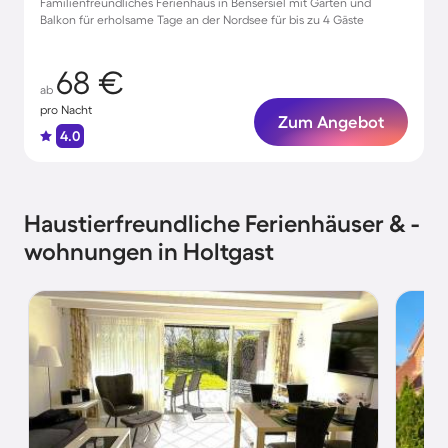
Familienfreundliches Ferienhaus in Bensersiel mit Garten und
Balkon für erholsame Tage an der Nordsee für bis zu 4 Gäste
68 €
ab
pro Nacht
Zum Angebot
4.0
Haustierfreundliche Ferienhäuser & -
wohnungen in Holtgast