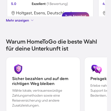
5.0
Exzellent
(1 Bewertung)
4.5
Holtgast, Esens, Deutschland
H
Zum Angebot
Mehr anzeigen
Warum HomeToGo die beste Wahl
für deine Unterkunft ist
Sicher bezahlen und auf dem
Preisgekr
richtigen Weg bleiben
Erlebe nahtl
Wähle lokale, vertrauenswürdige
Support bei 
Zahlungsmethoden sowie eine
Bedenken.
Reiseversicherung und andere
Zusatzleistungen.