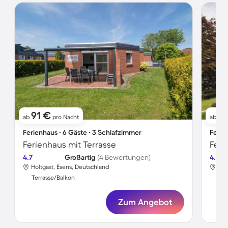
91 €
6
ab
pro Nacht
ab
Ferienhaus ∙ 6 Gäste ∙ 3 Schlafzimmer
Ferie
Ferienhaus mit Terrasse
Feri
4.7
Großartig
(4 Bewertungen)
4.0
Holtgast, Esens, Deutschland
Hol
Terrasse/Balkon
Ter
Zum Angebot