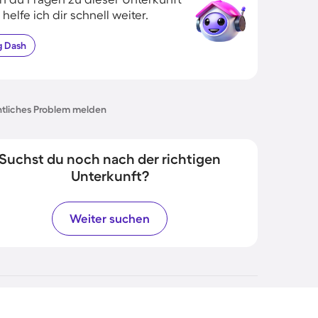
 helfe ich dir schnell weiter.
g
Dash
tliches Problem melden
Suchst du noch nach der richtigen
Unterkunft?
Weiter suchen