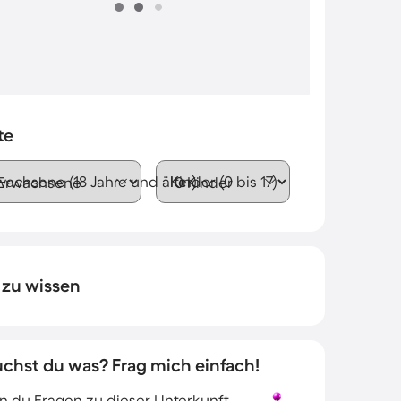
te
wachsene (18 Jahre und älter)
Kinder (0 bis 17)
 zu wissen
uchst du was? Frag mich einfach!
 du Fragen zu dieser Unterkunft