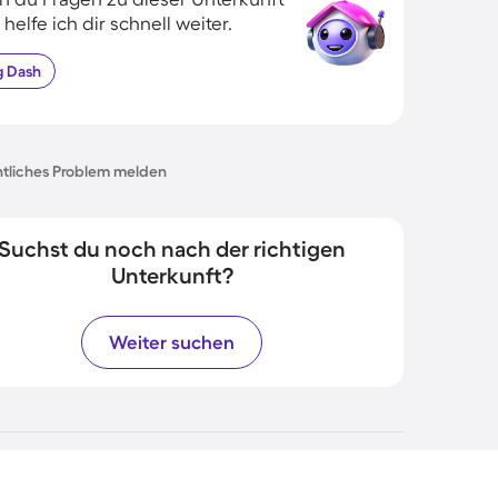
 helfe ich dir schnell weiter.
g
Dash
tliches Problem melden
Suchst du noch nach der richtigen
Unterkunft?
Weiter suchen