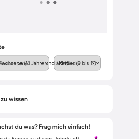
te
wachsene (18 Jahre und älter)
Kinder (0 bis 17)
 zu wissen
uchst du was? Frag mich einfach!
 du Fragen zu dieser Unterkunft