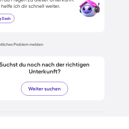
 helfe ich dir schnell weiter.
g
Dash
tliches Problem melden
Suchst du noch nach der richtigen
Unterkunft?
Weiter suchen