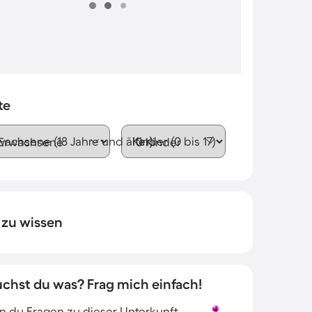
te
wachsene (18 Jahre und älter)
Kinder (0 bis 17)
 zu wissen
uchst du was? Frag mich einfach!
 du Fragen zu dieser Unterkunft