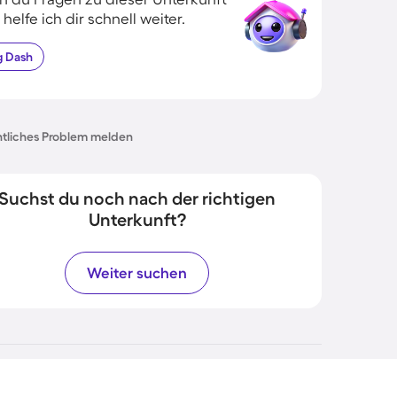
 helfe ich dir schnell weiter.
g
Dash
tliches Problem melden
Suchst du noch nach der richtigen
Unterkunft?
Weiter suchen