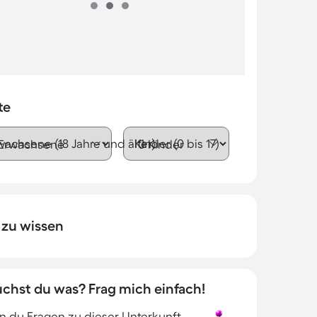
te
wachsene (18 Jahre und älter)
Kinder (0 bis 17)
 zu wissen
uchst du was? Frag mich einfach!
 du Fragen zu dieser Unterkunft