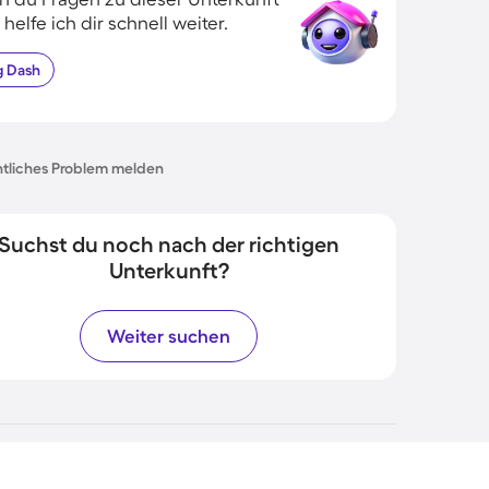
 helfe ich dir schnell weiter.
g
Dash
tliches Problem melden
Suchst du noch nach der richtigen
Unterkunft?
Weiter suchen