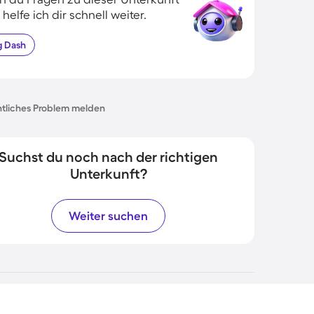
 helfe ich dir schnell weiter.
g
Dash
tliches Problem melden
Suchst du noch nach der richtigen
Unterkunft?
Weiter suchen