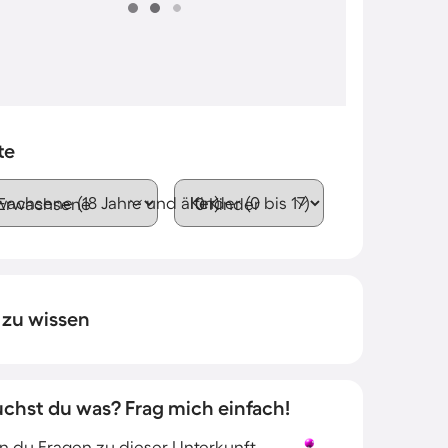
te
wachsene (18 Jahre und älter)
Kinder (0 bis 17)
 zu wissen
uchst du was? Frag mich einfach!
 du Fragen zu dieser Unterkunft