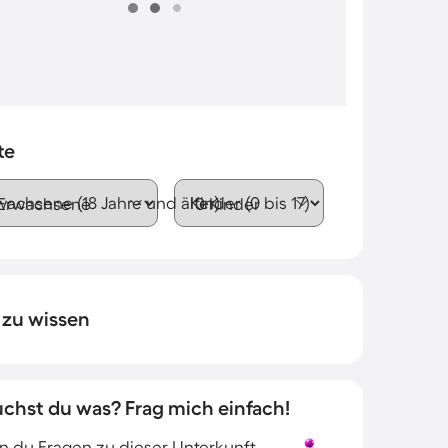
te
wachsene (18 Jahre und älter)
Kinder (0 bis 17)
 zu wissen
uchst du was? Frag mich einfach!
 du Fragen zu dieser Unterkunft