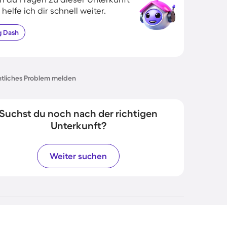
 helfe ich dir schnell weiter.
g
Dash
tliches Problem melden
Suchst du noch nach der richtigen
Unterkunft?
Weiter suchen