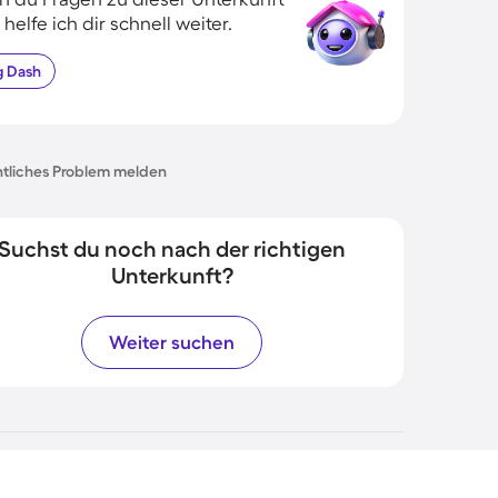
 helfe ich dir schnell weiter.
g
Dash
tliches Problem melden
Suchst du noch nach der richtigen
Unterkunft?
Weiter suchen