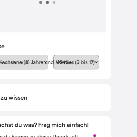
te
wachsene (18 Jahre und älter)
Kinder (0 bis 17)
 zu wissen
uchst du was? Frag mich einfach!
 du Fragen zu dieser Unterkunft