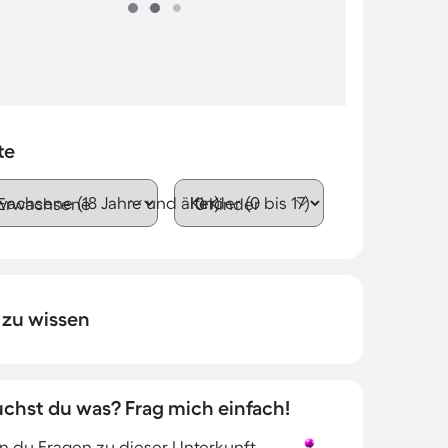
te
wachsene (18 Jahre und älter)
Kinder (0 bis 17)
 zu wissen
uchst du was? Frag mich einfach!
 du Fragen zu dieser Unterkunft