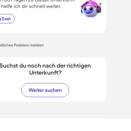
 helfe ich dir schnell weiter.
g
Dash
tliches Problem melden
Suchst du noch nach der richtigen
Unterkunft?
Weiter suchen