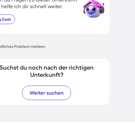
 helfe ich dir schnell weiter.
g
Dash
tliches Problem melden
Suchst du noch nach der richtigen
Unterkunft?
Weiter suchen