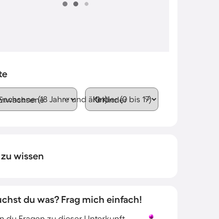
te
wachsene (18 Jahre und älter)
Kinder (0 bis 17)
 zu wissen
uchst du was? Frag mich einfach!
 du Fragen zu dieser Unterkunft