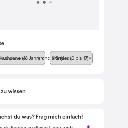
te
wachsene (18 Jahre und älter)
Kinder (0 bis 17)
 zu wissen
uchst du was? Frag mich einfach!
 du Fragen zu dieser Unterkunft