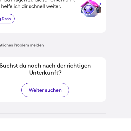
 helfe ich dir schnell weiter.
g
Dash
tliches Problem melden
Suchst du noch nach der richtigen
Unterkunft?
Weiter suchen